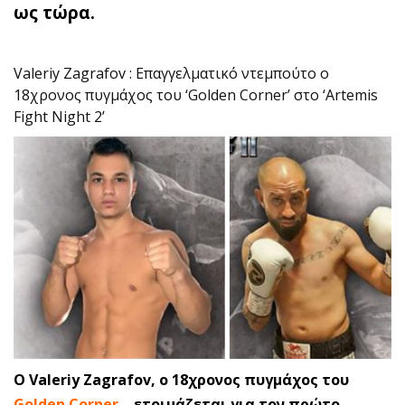
ως τώρα.
Valeriy Zagrafov : Eπαγγελματικό ντεμπούτο ο
18χρονος πυγμάχος του ‘Golden Corner’ στο ‘Αrtemis
Fight Night 2’
O Valeriy Zagrafov, o 18χρονος πυγμάχος του
Golden Corner
, ετοιμάζεται για τον πρώτο