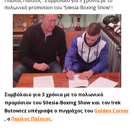
Παύλος Παΐσιος : Συμβόλαιο για 3 χρόνια με το
πολωνικό promotion του ‘Silesia-Boxing Show’ !
Συμβόλαιο για 3 χρόνια με το πολωνικό
προμόσιον του Silesia-Boxing Show και τον Irek
Butowicz υπέγραψε ο πυγμάχος του
Golden Corner
, ο
Παύλος Παΐσιος
.