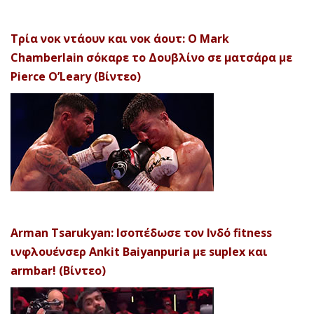
Τρία νοκ ντάουν και νοκ άουτ: Ο Mark
Chamberlain σόκαρε το Δουβλίνο σε ματσάρα με
Pierce O’Leary (Βίντεο)
Arman Tsarukyan: Ισοπέδωσε τον Ινδό fitness
ινφλουένσερ Ankit Baiyanpuria με suplex και
armbar! (Βίντεο)