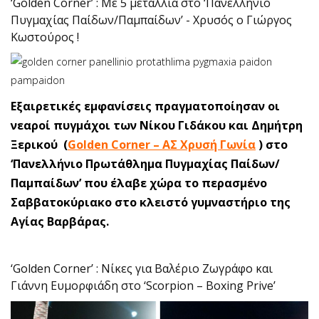
‘Golden Corner’ : Με 5 μετάλλια στο ‘Πανελλήνιο
Πυγμαχίας Παίδων/Παμπαίδων’ - Χρυσός ο Γιώργος
Κωστούρος !
Εξαιρετικές εμφανίσεις πραγματοποίησαν οι
νεαροί πυγμάχοι των Νίκου Γιδάκου και Δημήτρη
Ξερικού (
Golden Corner – ΑΣ Χρυσή Γωνία
) στο
‘Πανελλήνιο Πρωτάθλημα Πυγμαχίας Παίδων/
Παμπαίδων’ που έλαβε χώρα το περασμένο
Σαββατοκύριακο στο κλειστό γυμναστήριο της
Αγίας Βαρβάρας.
‘Golden Corner’ : Νίκες για Βαλέριο Ζωγράφο και
Γιάννη Ευμορφιάδη στο ‘Scorpion – Boxing Prive’