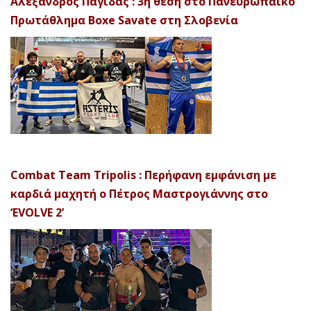
Αλέξανδρος Παγίδας : 3η θέση στο Πανευρωπαϊκό
Πρωτάθλημα Boxe Savate στη Σλοβενία
Combat Team Tripolis : Περήφανη εμφάνιση με
καρδιά μαχητή ο Πέτρος Μαστρογιάννης στο
‘EVOLVE 2’