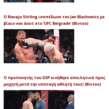
Ο Navajo Stirling ισοπέδωσε τον Jan Blachowicz με
βίαιο νοκ άουτ στο ‘UFC Belgrade’ (Βίντεο)
Ο προπονητής του GSP κινήθηκε απειλητικά προς
μαχητή μετά την υποταγή αθλητή τους! (Βίντεο)