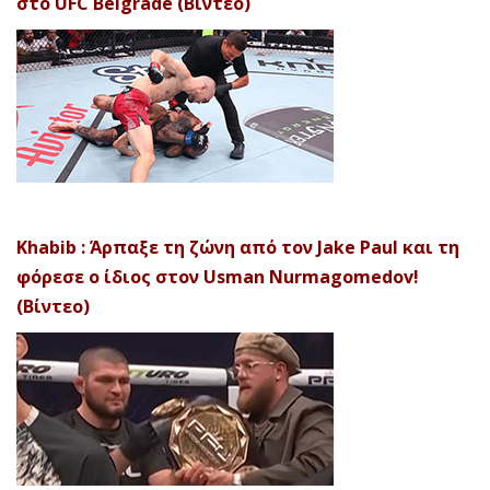
στο UFC Belgrade (Βίντεο)
Khabib : Άρπαξε τη ζώνη από τον Jake Paul και τη
φόρεσε ο ίδιος στον Usman Nurmagomedov!
(Βίντεο)