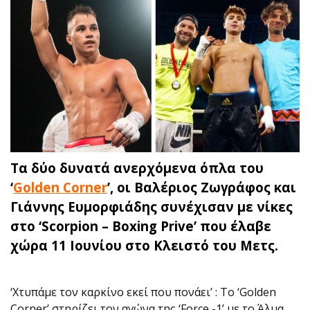
Τα δύο δυνατά ανερχόμενα όπλα του
‘
Golden Corner
’, οι Βαλέριος Ζωγράφος και
Γιάννης Ευμορφιάδης συνέχισαν με νίκες
στο ‘Scorpion – Boxing Prive’ που έλαβε
χώρα 11 Ιουνίου στο Κλειστό του Μετς.
‘Χτυπάμε τον καρκίνο εκεί που πονάει’ : Το ‘Golden
Corner’ στηρίζει τον αγώνα της ‘Force -1’ με το Άλμα