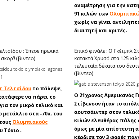
αναμέτρηση για την κατ
91 κιλών των
Ολυμπιακώ
χωρίς να γίνει αντιληπτ
διαιτητή και κριτές.
ελτσίδου : Έπεσε ηρωϊκά
Επικό φινάλε : Ο Γκέιμπλ Σ
σκορ’! (βίντεο)
κατακτά Χρυσό στα 125 κιλ
τελευταία δέκατα του δευτ
(βίντεο)
τ Τελτσίδου
το πάλεψε,
O 21χρονος Αμερικανός 
κατάφερε να πάρει το
Στίβενσον ήταν το απόλ
για τον μικρό τελικό και
αουτσάιντερ στον τελικό
ο μετάλλιο στα -70κ. του
κιλών ελευθέρας πάλης 
στους
Ολυμπιακούς
όμως με μία απίστευτη 
υ Τόκιο .
κέρδισε τον 3 φορές παγ