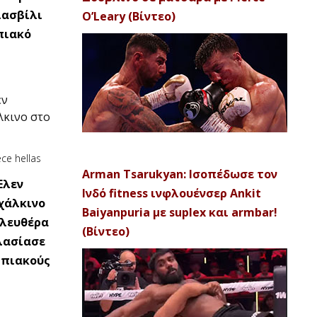
ιασβίλι
O’Leary (Βίντεο)
πιακό
εν
λκινο στο
Arman Tsarukyan: Ισοπέδωσε τον
Έλεν
Ινδό fitness ινφλουένσερ Ankit
χάλκινο
Baiyanpuria με suplex και armbar!
ελευθέρα
(Βίντεο)
πλασίασε
μπιακούς