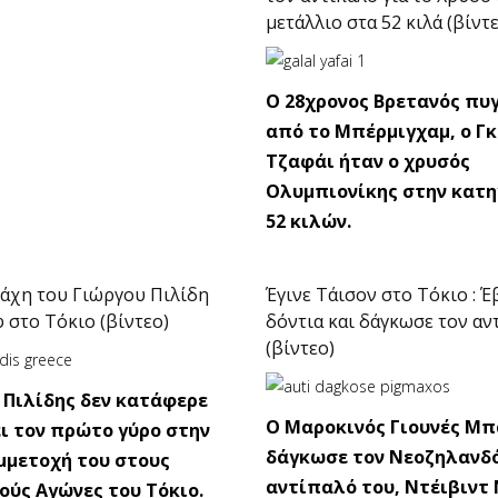
μετάλλιο στα 52 κιλά (βίντ
O 28χρονος Βρετανός πυ
από το Μπέρμιγχαμ, ο Γ
Τζαφάι ήταν ο χρυσός
Ολυμπιονίκης στην κατη
52 κιλών.
μάχη του Γιώργου Πιλίδη
Έγινε Τάισον στο Τόκιο : Έ
φ στο Τόκιο (βίντεο)
δόντια και δάγκωσε τον αν
(βίντεο)
 Πιλίδης δεν κατάφερε
O Mαροκινός Γιουνές Μ
ι τον πρώτο γύρο στην
δάγκωσε τον Νεοζηλανδ
μμετοχή του στους
αντίπαλό του, Ντέιβιντ 
ύς Αγώνες του Τόκιο.