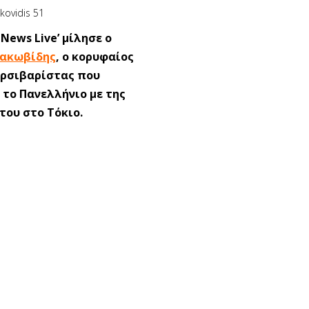
 News Live’ μίλησε ο
Ιακωβίδης
, ο κορυφαίος
Αρσιβαρίστας που
 το Πανελλήνιο με της
του στο Τόκιο.