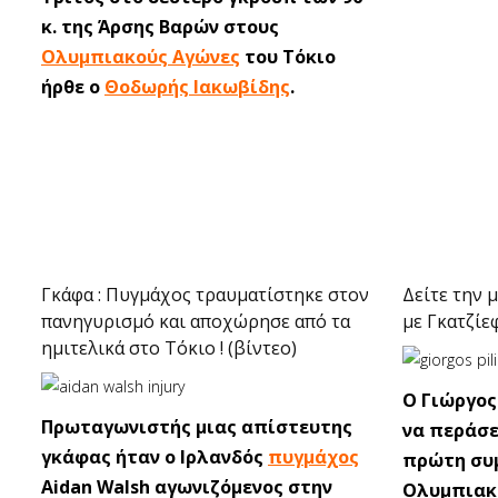
κ. της Άρσης Βαρών στους
Ολυμπιακούς Αγώνες
του Τόκιο
ήρθε ο
Θοδωρής Ιακωβίδης
.
Γκάφα : Πυγμάχος τραυματίστηκε στον
Δείτε την 
πανηγυρισμό και αποχώρησε από τα
με Γκατζίε
ημιτελικά στο Τόκιο ! (βίντεο)
Ο Γιώργος
Πρωταγωνιστής μιας απίστευτης
να περάσε
γκάφας ήταν ο Ιρλανδός
πυγμάχος
πρώτη συ
Aidan Walsh αγωνιζόμενος στην
Ολυμπιακο