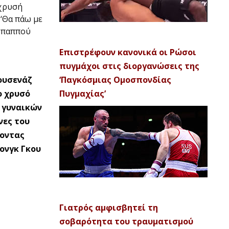
χρυσή
 ‘Θα πάω με
υ παππού
Επιστρέφουν κανονικά οι Ρώσοι
πυγμάχοι στις διοργανώσεις της
ουσενάζ
‘Παγκόσμιας Ομοσπονδίας
ο χρυσό
Πυγμαχίας’
 γυναικών
νες του
ζοντας
Χονγκ Γκου
Γιατρός αμφισβητεί τη
σοβαρότητα του τραυματισμού