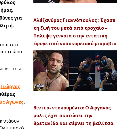
θρύλος
Δήμας,
θύνες για
Αλέξανδρος Γιαννόπουλος : Έχασε
θλητή.
τη ζωή του μετά από τροχαίο –
Πάλεψε γενναία στην εντατική,
έφυγε από νοσοκομειακό μικρόβιο
ταπί στο
και τι ώρα
ο
Γιώργος
υθέρας
ύς Αγώνες
.
Βίντεο- ντοκουμέντο: Ο Αφγανός
μόλις έχει σκοτώσει την
οκ ντάουν
Βρετανίδα και σέρνει τη βαλίτσα
 Ολυμπιακό