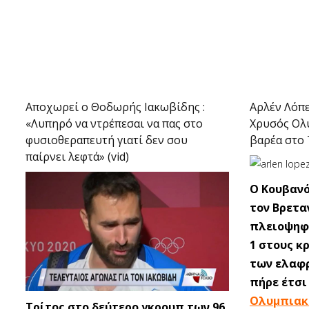
Αποχωρεί ο Θοδωρής Ιακωβίδης :
Αρλέν Λόπες
«Λυπηρό να ντρέπεσαι να πας στο
Χρυσός Ολυ
φυσιοθεραπευτή γιατί δεν σου
βαρέα στο 
παίρνει λεφτά» (vid)
O Κουβανό
τον Βρετα
πλειοψηφι
1 στους κ
των ελαφ
πήρε έτσι
Ολυμπιακ
Τρίτος στο δεύτερο γκρουπ των 96