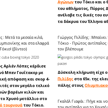
Αγώνων
του Τόκιο και ο 
του αθλήματος, Πύρρος 
ανέλαβε τις δικές του ευ
τα δάκρυα του Έλληνα α
 : Μετά τα μεσαία κιλά,
Γιώργος Πιλίδης : Μπαίνει 
μπιονίκης και στα ελαφρά
Τόκιο - Πρώτος αντίπαλος 
Τόκιο! (βίντεο)
τον βλέπουμε
ς Αρλέν Λόπες κέρδισε
Δύσκολη κλήρωση είχε 
νό Μπεν Γουΐτακερ με
Πιλίδης
στα 65κ. της ελε
κή απόφαση και σκορ 4-
πάλης στους
Ολυμπιακο
ριτές στον μεγάλο τελικό
ρών βαρέων κιλών και
 το Χρυσό μετάλλιο στο
Γκαλάλ Γιαφάι : Πήγε και ν
ό τουρνουά
του Τόκιο.
τον αντίπαλο για το Χρυσό