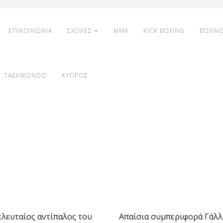
ΕΠΙΚΟΙΝΩΝΙΑ
ΣΧΟΛΕΣ
MMA
KICK BOXING
BOXIN
TAEKWONDO
ΚΥΠΡΟΣ
τελευταίος αντίπαλος του
Απαίσια συμπεριφορά Γάλ