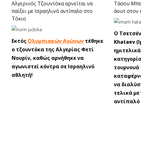
Αλγερινός Τζουντόκα αρνείται να
Τάσου Μπε
παίξει με Ισραηλινό αντίπαλο στο
άουτ στον η
Τόκιο
O Τσετσέ
Εκτός
Ολυμπιακών Αγώνων
τέθηκε
Khataev (
ο τζουντόκα της Αλγερίας Φετί
ημιτελικά
Νουρίν, καθώς αρνήθηκε να
κατηγορί
αγωνιστεί κόντρα σε Ισραηλινό
τουρνουά 
αθλητή!
καταφέρνο
να διαλύσ
τελικά με
αντίπαλό τ