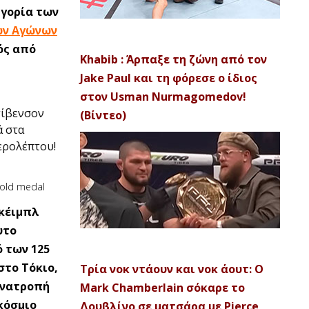
ηγορία των
ν Αγώνων
ός από
Khabib : Άρπαξε τη ζώνη από τον
Jake Paul και τη φόρεσε ο ίδιος
στον Usman Nurmagomedov!
τίβενσον
(Βίντεο)
ά στα
ερολέπτου!
Γκέιμπλ
υτο
 των 125
στο Τόκιο,
Τρία νοκ ντάουν και νοκ άουτ: Ο
ανατροπή
Mark Chamberlain σόκαρε το
κόσμιο
Δουβλίνο σε ματσάρα με Pierce