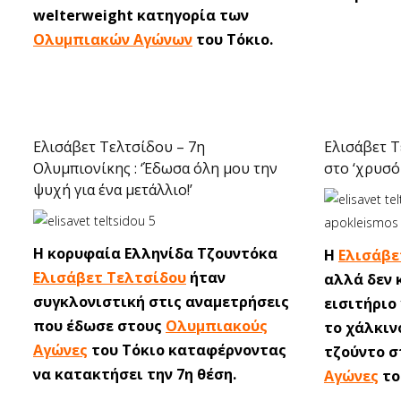
welterweight κατηγορία των
Ολυμπιακών Αγώνων
του Τόκιο.
Ελισάβετ Τελτσίδου – 7η
Ελισάβετ Τ
Ολυμπιονίκης : ‘Έδωσα όλη μου την
στο ‘χρυσό 
ψυχή για ένα μετάλλιο!’
Η κορυφαία Ελληνίδα Τζουντόκα
Η
Ελισάβε
Ελισάβετ Τελτσίδου
ήταν
αλλά δεν 
συγκλονιστική στις αναμετρήσεις
εισιτήριο 
που έδωσε στους
Ολυμπιακούς
το χάλκιν
Αγώνες
του Τόκιο καταφέρνοντας
τζούντο 
να κατακτήσει την 7η θέση.
Αγώνες
το