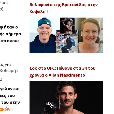
ούσε,
δολοφονία της Βρετανίδας στην
ο)
Κυψέλη !
φ ήταν ο
ής σήμερα
υμπιακούς
ας για
Σοκ στο UFC: Πέθανε στα 34 του
 Θοδωρή!»
χρόνια ο Allan Nascimento
γκλόνισε
εις του
 του στην
ακών