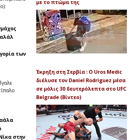
με το πτώμα της
εο)
γμάχος
καλάλ
γορία των
Έκρηξη στη Σερβία : Ο Uros Medic
διέλυσε τον Daniel Rodriguez μέσα
βγαλε
σε μόλις 30 δευτερόλεπτα στο UFC
τίπαλο
Belgrade (Βίντεο)
παάλα
ό
Νίκα στην