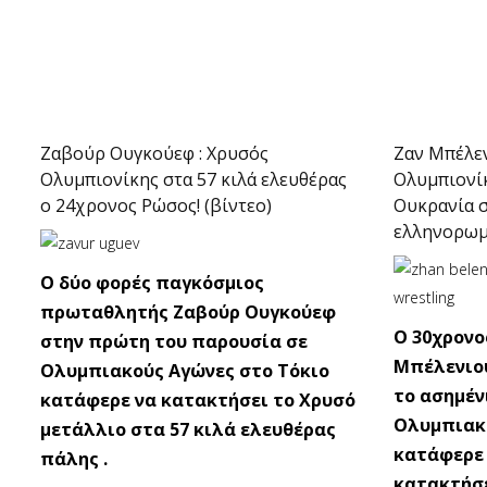
Ζαβούρ Ουγκούεφ : Χρυσός
Ζαν Μπέλεν
Ολυμπιονίκης στα 57 κιλά ελευθέρας
Ολυμπιονί
ο 24χρονος Ρώσος! (βίντεο)
Ουκρανία σ
ελληνορωμ
O δύο φορές παγκόσμιος
πρωταθλητής Ζαβούρ Ουγκούεφ
O 30χρονο
στην πρώτη του παρουσία σε
Μπέλενιου
Ολυμπιακούς Αγώνες στο Τόκιο
το ασημέν
κατάφερε να κατακτήσει το Χρυσό
Ολυμπιακο
μετάλλιο στα 57 κιλά ελευθέρας
κατάφερε 
πάλης .
κατακτήσε