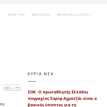
G
MUAY THAI
WRESTLING
BRAZILIAN JIU JITSU
ΚΥΡΙΑ ΝΕΑ
20
ΣΟΚ : Ο πρωταθλητής Ελλάδος
πυγμαχίας Σαρίφ Αχματζάι είναι ο
λου
βασικός ύποπτος για τη