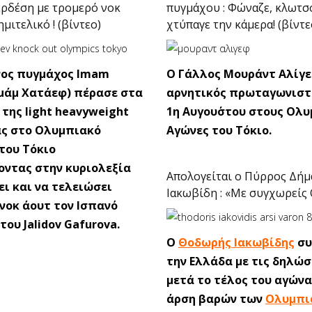
ρδέση με τρομερό νοκ
πυγμάχου : Φώναζε, κλωτσ
μιτελικό ! (βίντεο)
χτύπαγε την κάμερα! (βίντε
νος πυγμάχος Imam
Ο Γάλλος Μουράντ Αλίγε
Ιμάμ Χατάεφ) πέρασε στα
αρνητικός πρωταγωνιστ
 της light heavyweight
1η Αυγου΄στου στους Ολ
ας στο Ολυμπιακό
Αγώνες του Τόκιο.
του Τόκιο
ντας στην κυριολεξία
Απολογείται ο Πύρρος Δήμ
ει και να τελειώσει
Ιακωβίδη : «Με συγχωρείς
 νοκ άουτ τον Ισπανό
ου Jalidov Gafurova.
Ο
Θοδωρής Ιακωβίδης
συ
την Ελλάδα με τις δηλώσ
μετά το τέλος του αγώνα
άρση βαρών των
Ολυμπι