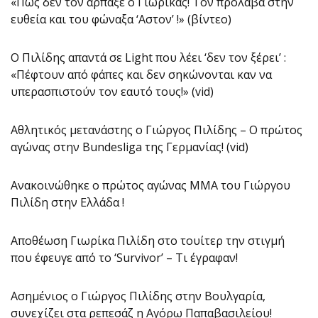
«Πώς δεν τον άρπαξε ο Γιωρίκας! Τον πρόλαβα στην
ευθεία και του φώναξα ‘Αστον’ !» (βίντεο)
O Πιλίδης απαντά σε Light που λέει ‘δεν τον ξέρει’ :
«Πέφτουν από φάπες και δεν σηκώνονται καν να
υπερασπιστούν τον εαυτό τους!» (vid)
Αθλητικός μετανάστης ο Γιώργος Πιλίδης – Ο πρώτος
αγώνας στην Bundesliga της Γερμανίας! (vid)
Ανακοινώθηκε ο πρώτος αγώνας ΜΜΑ του Γιώργου
Πιλίδη στην Ελλάδα !
Αποθέωση Γιωρίκα Πιλίδη στο τουίτερ την στιγμή
που έφευγε από το ‘Survivor’ – Τι έγραφαν!
Ασημένιος ο Γιώργος Πιλίδης στην Βουλγαρία,
συνεχίζει στα ρεπεσάζ η Αγόρω Παπαβασιλείου!