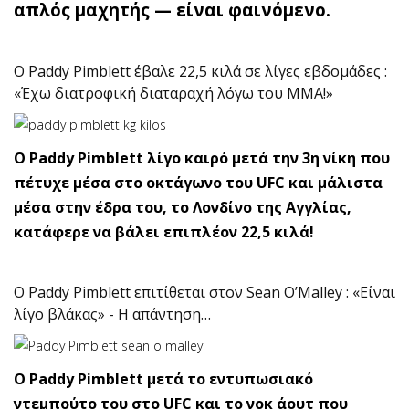
απλός μαχητής — είναι φαινόμενο.
O Paddy Pimblett έβαλε 22,5 κιλά σε λίγες εβδομάδες :
«Έχω διατροφική διαταραχή λόγω του ΜΜΑ!»
O Paddy Pimblett λίγο καιρό μετά την 3η νίκη που
πέτυχε μέσα στο οκτάγωνο του UFC και μάλιστα
μέσα στην έδρα του, το Λονδίνο της Αγγλίας,
κατάφερε να βάλει επιπλέον 22,5 κιλά!
O Paddy Pimblett επιτίθεται στον Sean O’Malley : «Είναι
λίγο βλάκας» - Η απάντηση…
O Paddy Pimblett μετά το εντυπωσιακό
ντεμπούτο του στο UFC και το νοκ άουτ που