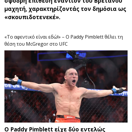
σφοδρή επίθεση εναντίον του Βρετανού
μαχητή, χαρακτηρίζοντάς τον δημόσια ως
«σκουπιδοτενεκέ».
«Το αφεντικό είναι εδώ!» – Ο Paddy Pimblett θέλει τη
θέση του McGregor στο UFC
Ο Paddy Pimblett είχε δύο εντελώς