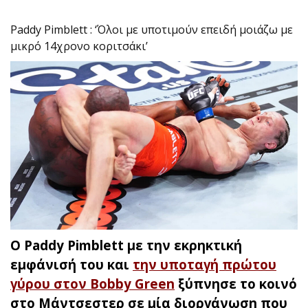
Paddy Pimblett : ‘Όλοι με υποτιμούν επειδή μοιάζω με
μικρό 14χρονο κοριτσάκι’
Ο Paddy Pimblett με την εκρηκτική
εμφάνισή του και
την υποταγή πρώτου
γύρου στον Bobby Green
ξύπνησε το κοινό
στο Μάντσεστερ σε μία διοργάνωση που