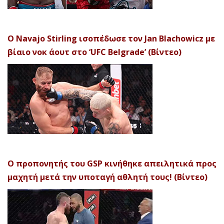
Ο Navajo Stirling ισοπέδωσε τον Jan Blachowicz με
βίαιο νοκ άουτ στο ‘UFC Belgrade’ (Βίντεο)
Ο προπονητής του GSP κινήθηκε απειλητικά προς
μαχητή μετά την υποταγή αθλητή τους! (Βίντεο)