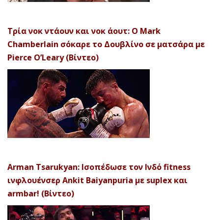
Τρία νοκ ντάουν και νοκ άουτ: Ο Mark
Chamberlain σόκαρε το Δουβλίνο σε ματσάρα με
Pierce O’Leary (Βίντεο)
Arman Tsarukyan: Ισοπέδωσε τον Ινδό fitness
ινφλουένσερ Ankit Baiyanpuria με suplex και
armbar! (Βίντεο)