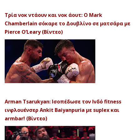
Τρία νοκ ντάουν και νοκ άουτ: Ο Mark
Chamberlain σόκαρε το Δουβλίνο σε ματσάρα με
Pierce O’Leary (Βίντεο)
Arman Tsarukyan: Ισοπέδωσε τον Ινδό fitness
ινφλουένσερ Ankit Baiyanpuria με suplex και
armbar! (Βίντεο)