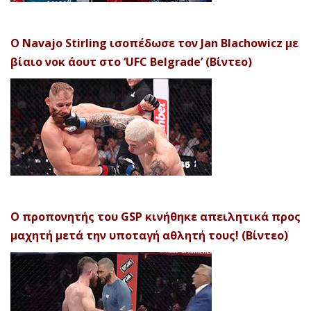
Ο Navajo Stirling ισοπέδωσε τον Jan Blachowicz με
βίαιο νοκ άουτ στο ‘UFC Belgrade’ (Βίντεο)
Ο προπονητής του GSP κινήθηκε απειλητικά προς
μαχητή μετά την υποταγή αθλητή τους! (Βίντεο)