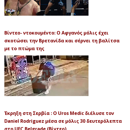
Βίντεο- ντοκουμέντο: Ο Αφγανός μόλις έχει
σκοτώσει την Βρετανίδα και σέρνει τη βαλίτσα
με το πτώμα της
Έκρηξη στη Σερβία : Ο Uros Medic διέλυσε τον
Daniel Rodriguez μέσα σε μόλις 30 δευτερόλεπτα
στο UFC Belgrade (Βίντεο)