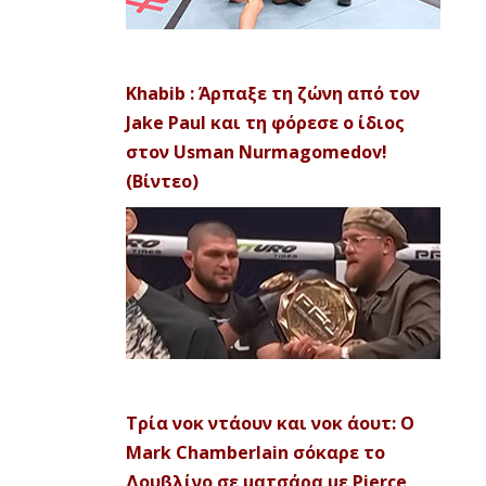
Khabib : Άρπαξε τη ζώνη από τον
Jake Paul και τη φόρεσε ο ίδιος
στον Usman Nurmagomedov!
(Βίντεο)
Τρία νοκ ντάουν και νοκ άουτ: Ο
Mark Chamberlain σόκαρε το
Δουβλίνο σε ματσάρα με Pierce