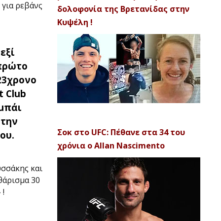
 για ρεβάνς
δολοφονία της Βρετανίδας στην
Κυψέλη !
εξί
πρώτο
23χρονο
t Club
μπάι
 την
Σοκ στο UFC: Πέθανε στα 34 του
ου.
χρόνια ο Allan Nascimento
σσάκης και
θάρισμα 30
 !