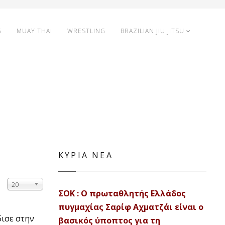
G
MUAY THAI
WRESTLING
BRAZILIAN JIU JITSU
ΚΥΡΙΑ ΝΕΑ
20
ΣΟΚ : Ο πρωταθλητής Ελλάδος
πυγμαχίας Σαρίφ Αχματζάι είναι ο
δισε στην
βασικός ύποπτος για τη