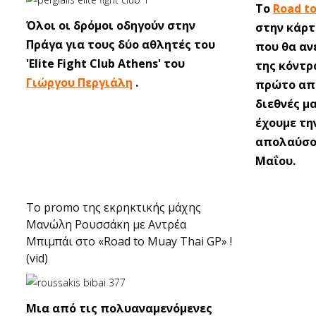
Το
Road t
Όλοι οι δρόμοι οδηγούν στην
στην κάρτ
Πράγα για τους δύο αθλητές του
που θα αν
'Elite Fight Club Athens' του
της κόντρ
Γιώργου Περγιάλη
.
πρώτο απο
διεθνές μ
έχουμε τη
απολαύσου
Μαΐου.
Το promo της εκρηκτικής μάχης
Μανώλη Ρουσσάκη με Αντρέα
Μπιμπάι στο «Road to Muay Thai GP» !
(vid)
Μια από τις πολυαναμενόμενες