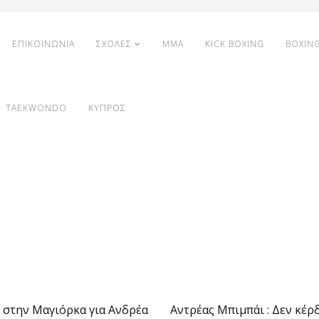
ΕΠΙΚΟΙΝΩΝΙΑ
ΣΧΟΛΕΣ
MMA
KICK BOXING
BOXIN
TAEKWONDO
ΚΥΠΡΟΣ
 στην Μαγιόρκα για Ανδρέα
Αντρέας Μπιμπάι : Δεν κέρ