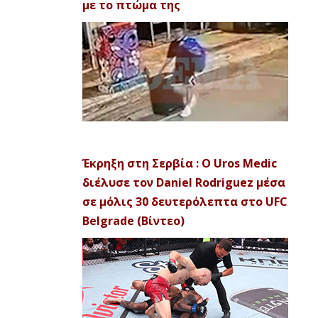
με το πτώμα της
Έκρηξη στη Σερβία : Ο Uros Medic
διέλυσε τον Daniel Rodriguez μέσα
σε μόλις 30 δευτερόλεπτα στο UFC
Belgrade (Βίντεο)