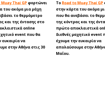
o Muay Thai GP
φορτώνει
Το
Road to Muay Thai GP
α του ακόμα μια μάχη
στην κάρτα του ακόμα μι
εβάσει το θερμόμετρο
που θα ανεβάσει το θερ
ας και της έντασης στο
της κόντρας και της έντ
κλειστικά online
πρώτο αποκλειστικά onl
αχητικό event που θα
διεθνές μαχητικό event 
ν ευκαιρία να
έχουμε την ευκαιρία να
με στην Αθήνα στις 30
απολαύσουμε στην Αθήνα
Μαΐου.