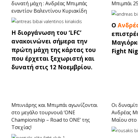
δυνατή μάχη : Ανδρέας Μπιμπάς
Μπιμπάι 2
εναντίον Βαλεντίνου Κυριακίδη
O
Ανδρέ
Η διοργάνωση του ‘LFC’
επιστρέ
ανακοινώνει σήμερα την
Μαγιόρκα
πρώτη μάχη της κάρτας του
Fight Ni
που έρχεται ξεχωριστή και
δυνατή στις 12 Νοεμβρίου.
Μπινιάρης και Μπιμπάι αγωνίζονται
Οι δυναμί
στο μεγάλο τουρνουά ‘ONE
Ανδρέας Μπ
Championship – Road to ONE’ της
Μαΐου στο 
Τσεχίας!