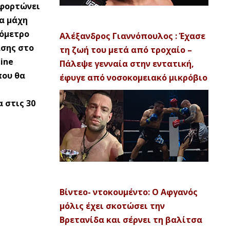
φορτώνει
α μάχη
μόμετρο
Αλέξανδρος Γιαννόπουλος : Έχασε
ασης στο
τη ζωή του μετά από τροχαίο –
ine
Πάλεψε γενναία στην εντατική,
που θα
έφυγε από νοσοκομειακό μικρόβιο
 στις 30
Βίντεο- ντοκουμέντο: Ο Αφγανός
μόλις έχει σκοτώσει την
Βρετανίδα και σέρνει τη βαλίτσα