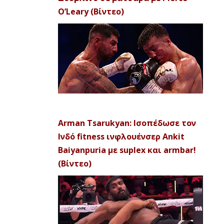
O’Leary (Βίντεο)
Arman Tsarukyan: Ισοπέδωσε τον
Ινδό fitness ινφλουένσερ Ankit
Baiyanpuria με suplex και armbar!
(Βίντεο)