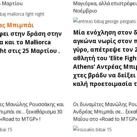
5 Μαρτίου
Μαγιόρκα, αλλά επιστρέφει
Νοέμβριο
ας Μπιμπάι
Μία ενόχληση στον δ
φει στην δράση στην
αγκώνα νωρίς στον 
 και το Malliorca
γύρο, απέτρεψε τον 
ght στις 25 Μαρτίου .
αθλητή του ‘Elite Figh
Athens’ Αντρέας Μπι
χτες βράδυ να δείξει
καλή προετοιμασία τ
τες Μανώλης Ρουσσάκης και
Οι δυναμίτες Μανώλης Ρου
ιμπάι σε… ξεκαθάρισμα 30
Ανδρέας Μπιμπάι σε… ξεκα
«Road to MTGP» !
Μαΐου στο «Road to MTGP»