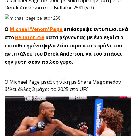
Ο Michael Page διέλυσε με λάκτισμα την μύτη του
Derek Anderson στο ‘Bellator 258’! (vid)
Ο
Michael ‘Venom’ Page
επέστρεψε εντυπωσιακά
στο
Bellator 258
καταφέρνοντας με ένα εξαίσια
τοποθετημένο ψηλο λάκτισμα στο κεφάλι του
αντιπάλου του Derek Anderson, να του σπάσει
την μύτη στον πρώτο γύρο.
Ο Michael Page μετά τη νίκη με Shara Magomedov
θέλει άλλες 3 μάχες το 2025 στο UFC