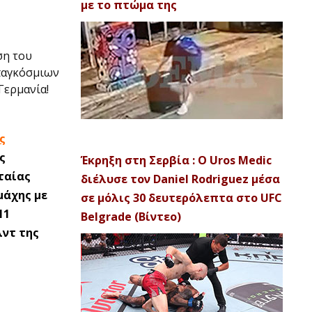
με το πτώμα της
ση του
 παγκόσμιων
Γερμανία!
ς
ς
Έκρηξη στη Σερβία : Ο Uros Medic
ταίας
διέλυσε τον Daniel Rodriguez μέσα
μάχης με
σε μόλις 30 δευτερόλεπτα στο UFC
11
Belgrade (Βίντεο)
ντ της