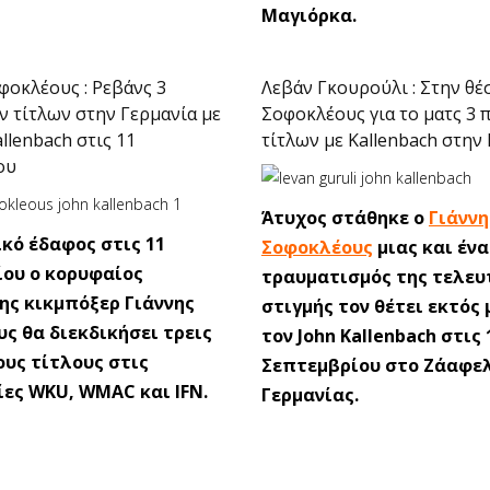
Μαγιόρκα.
φοκλέους : Ρεβάνς 3
Λεβάν Γκουρούλι : Στην θέ
 τίτλων στην Γερμανία με
Σοφοκλέους για το ματς 3
llenbach στις 11
τίτλων με Kallenbach στην 
ου
Άτυχος στάθηκε ο
Γιάννη
ικό έδαφος στις 11
Σοφοκλέους
μιας και ένα
ου ο κορυφαίος
τραυματισμός της τελευ
ς κικμπόξερ Γιάννης
στιγμής τον θέτει εκτός 
ς θα διεκδικήσει τρεις
τον John Kallenbach στις 
υς τίτλους στις
Σεπτεμβρίου στο Zάαφελ
ες WKU, WMAC και IFN.
Γερμανίας.