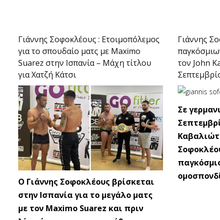
Γιάννης Σοφοκλέους : Ετοιμοπόλεμος
Γιάννης Σο
για το σπουδαίο ματς με Maximo
παγκόσμιων
Suarez στην Ισπανία – Μάχη τίτλου
τον John Ka
για Χατζή Κάτσι
Σεπτεμβρί
Σε γερμαν
Σεπτεμβρί
Καβαλιώτη
Σοφοκλέου
παγκόσμιο
ομοσπονδί
Ο Γιάννης Σοφοκλέους βρίσκεται
στην Ισπανία για το μεγάλο ματς
με τον Maximo Suarez και πριν