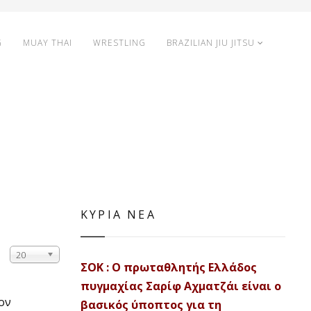
G
MUAY THAI
WRESTLING
BRAZILIAN JIU JITSU
ΚΥΡΙΑ ΝΕΑ
20
ΣΟΚ : Ο πρωταθλητής Ελλάδος
πυγμαχίας Σαρίφ Αχματζάι είναι ο
ον
βασικός ύποπτος για τη