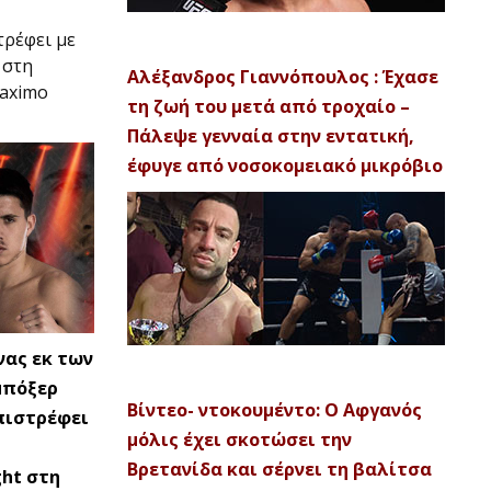
τρέφει με
 στη
Αλέξανδρος Γιαννόπουλος : Έχασε
Maximo
τη ζωή του μετά από τροχαίο –
Πάλεψε γενναία στην εντατική,
έφυγε από νοσοκομειακό μικρόβιο
ένας εκ των
μπόξερ
Βίντεο- ντοκουμέντο: Ο Αφγανός
πιστρέφει
μόλις έχει σκοτώσει την
Βρετανίδα και σέρνει τη βαλίτσα
ght στη