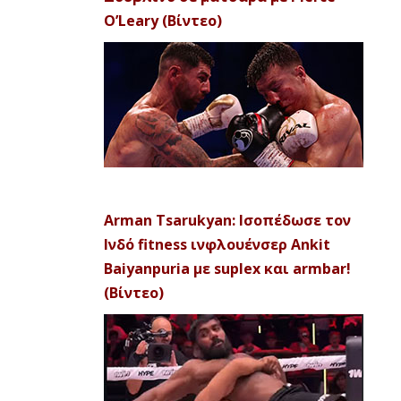
O’Leary (Βίντεο)
Arman Tsarukyan: Ισοπέδωσε τον
Ινδό fitness ινφλουένσερ Ankit
Baiyanpuria με suplex και armbar!
(Βίντεο)