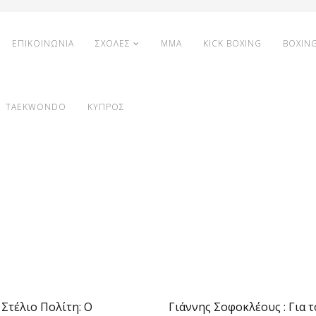
ΕΠΙΚΟΙΝΩΝΙΑ
ΣΧΟΛΕΣ
MMA
KICK BOXING
BOXIN
TAEKWONDO
ΚΥΠΡΟΣ
Στέλιο Πολίτη: Ο
Γιάννης Σοφοκλέους : Για τ