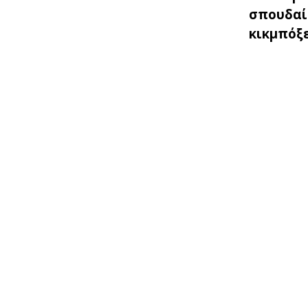
σπουδαί
κικμπόξερ