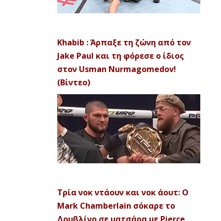
Khabib : Άρπαξε τη ζώνη από τον
Jake Paul και τη φόρεσε ο ίδιος
στον Usman Nurmagomedov!
(Βίντεο)
Τρία νοκ ντάουν και νοκ άουτ: Ο
Mark Chamberlain σόκαρε το
Δουβλίνο σε ματσάρα με Pierce