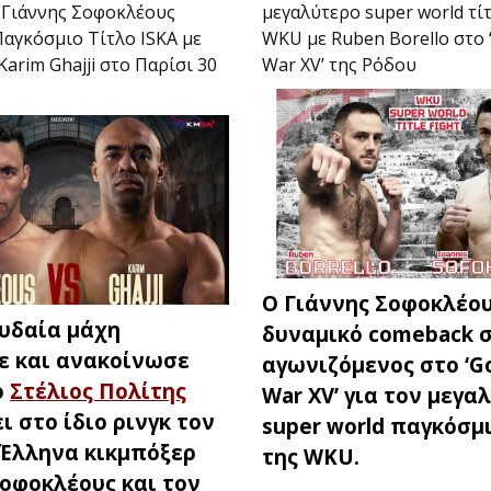
 Γιάννης Σοφοκλέους
μεγαλύτερο super world τί
 Παγκόσμιο Τίτλο ISKA με
WKU με Ruben Borello στο 
Karim Ghajji στο Παρίσι 30
War XV’ της Ρόδου
Ο Γιάννης Σοφοκλέου
υδαία μάχη
δυναμικό comeback σ
ε και ανακοίνωσε
αγωνιζόμενος στο ‘G
ο
Στέλιος Πολίτης
War XV’ για τον μεγα
ι στο ίδιο ρινγκ τον
super world παγκόσμι
 Έλληνα κικμπόξερ
της WKU.
Σοφοκλέους και τον