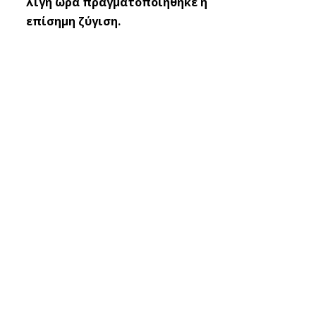
λίγη ώρα πραγματοποιήθηκε η
επίσημη ζύγιση.