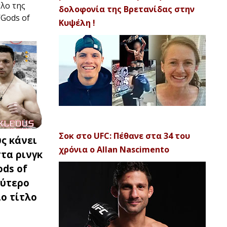
τλο της
δολοφονία της Βρετανίδας στην
‘Gods of
Κυψέλη !
Σοκ στο UFC: Πέθανε στα 34 του
ς κάνει
χρόνια ο Allan Nascimento
τα ρινγκ
ods of
λύτερο
ο τίτλο