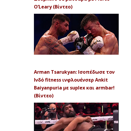
O’Leary (Βίντεο)
Arman Tsarukyan: Ισοπέδωσε τον
Ινδό fitness ινφλουένσερ Ankit
Baiyanpuria με suplex και armbar!
(Βίντεο)