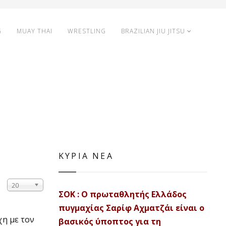
G
MUAY THAI
WRESTLING
BRAZILIAN JIU JITSU
ΚΥΡΙΑ ΝΕΑ
20
ΣΟΚ : Ο πρωταθλητής Ελλάδος
πυγμαχίας Σαρίφ Αχματζάι είναι ο
χη με τον
βασικός ύποπτος για τη