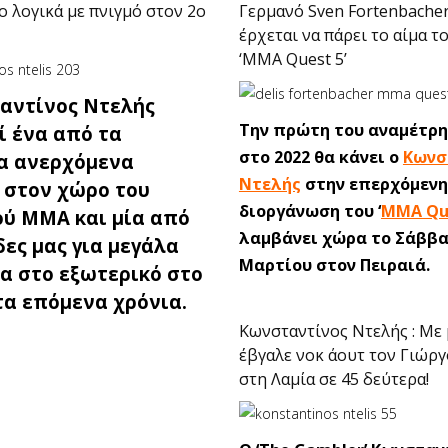
ο λογικά με πνιγμό στον 2ο
Γερμανό Sven Fortenbache
έρχεται να πάρει το αίμα τ
‘MMA Quest 5’
αντίνος Ντελής
Την πρώτη του αναμέτρη
ί ένα από τα
στο 2022 θα κάνει ο
Κωνσ
α ανερχόμενα
Ντελής
στην επερχόμενη
 στον χώρο του
διοργάνωση του ‘
MMA Qu
ού ΜΜΑ και μία από
λαμβάνει χώρα το Σάββα
δες μας για μεγάλα
Μαρτίου στον Πειραιά.
α στο εξωτερικό στο
τα επόμενα χρόνια.
Κωνσταντίνος Ντελής : Με 
έβγαλε νοκ άουτ τον Γιώργ
στη Λαμία σε 45 δεύτερα!