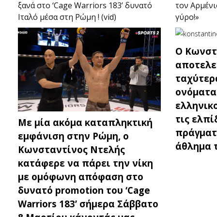
ξανά στο ‘Cage Warriors 183’ δυνατό
τον Αρμένι
Ιταλό μέσα στη Ρώμη ! (vid)
γύρο!»
Ο Κωνστ
αποτελε
ταχύτερ
ονόματα
ελληνικ
τις ελπί
Με μία ακόμα καταπληκτική
πράγματ
εμφάνιση στην Ρώμη, ο
άθλημα 
Κωνσταντίνος Ντελής
κατάφερε να πάρει την νίκη
με ομόφωνη απόφαση στο
δυνατό promotion του ‘Cage
Warriors 183’ σήμερα Σάββατο