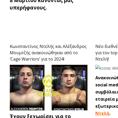
8 Μαρτίου κάνοντάς μας
υπερήφανους.
Κωνσταντίνος Ντελής και Αλέξανδρος
Νέο διεθνέ
Μουμτζής ανακοινώθηκαν από το
για τον to
‘Cage Warriors’ για το 2024!
Ντελή!
Ανακοινώθ
social med
συμβόλαιο
εταιρεία 
εξωτερικο
Ντελή
.
Έχουν ξεχωρίσει για το