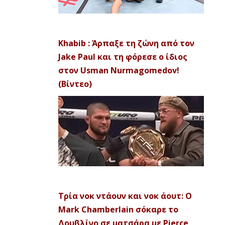
Khabib : Άρπαξε τη ζώνη από τον
Jake Paul και τη φόρεσε ο ίδιος
στον Usman Nurmagomedov!
(Βίντεο)
Τρία νοκ ντάουν και νοκ άουτ: Ο
Mark Chamberlain σόκαρε το
Δουβλίνο σε ματσάρα με Pierce