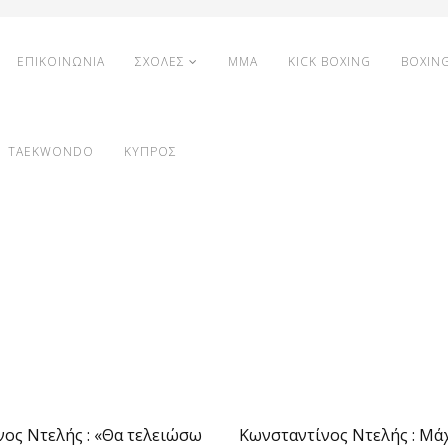
ΕΠΙΚΟΙΝΩΝΙΑ
ΣΧΟΛΕΣ
MMA
KICK BOXING
BOXIN
TAEKWONDO
ΚΥΠΡΟΣ
ος Ντελής : «Θα τελειώσω
Κωνσταντίνος Ντελής : Μά