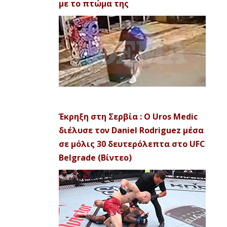
με το πτώμα της
Έκρηξη στη Σερβία : Ο Uros Medic
διέλυσε τον Daniel Rodriguez μέσα
σε μόλις 30 δευτερόλεπτα στο UFC
Belgrade (Βίντεο)