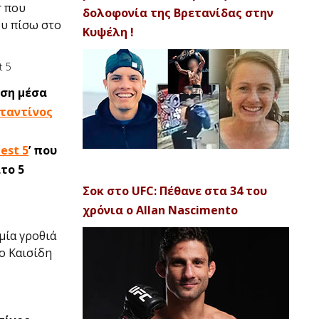
r που
δολοφονία της Βρετανίδας στην
ου πίσω στο
Κυψέλη !
ση μέσα
ταντίνος
est 5
’ που
το 5
Σοκ στο UFC: Πέθανε στα 34 του
χρόνια ο Allan Nascimento
μία γροθιά
ο Καισίδη