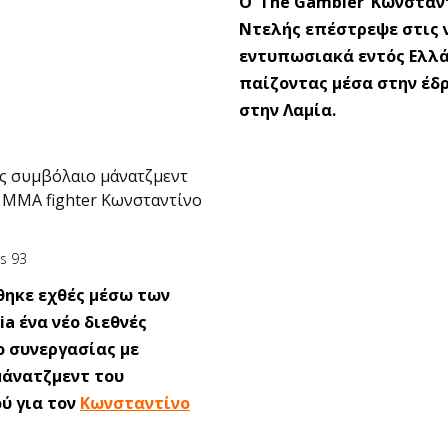
O ‘The Gambler’ Κωνσταν
Ντελής επέστρεψε στις 
εντυπωσιακά εντός Ελλ
παίζοντας μέσα στην έδ
στην Λαμία.
ς συμβόλαιο μάνατζμεντ
p MMA fighter Κωνσταντίνο
ηκε εχθές μέσω των
ia ένα νέο διεθνές
 συνεργασίας με
μάνατζμεντ του
ύ για τον
Κωνσταντίνο