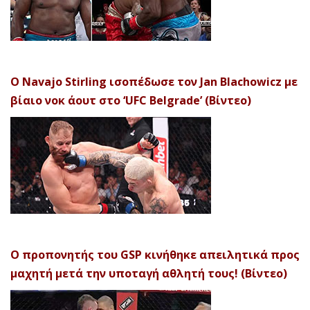
Ο Navajo Stirling ισοπέδωσε τον Jan Blachowicz με
βίαιο νοκ άουτ στο ‘UFC Belgrade’ (Βίντεο)
Ο προπονητής του GSP κινήθηκε απειλητικά προς
μαχητή μετά την υποταγή αθλητή τους! (Βίντεο)