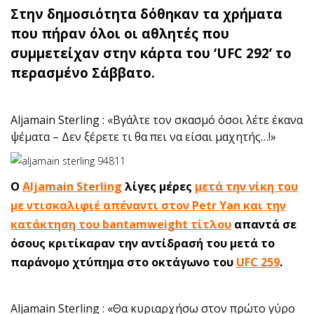
Στην δημοσιότητα δόθηκαν τα χρήματα
που πήραν όλοι οι αθλητές που
συμμετείχαν στην κάρτα του ‘UFC 292’ το
περασμένο Σάββατο.
Aljamain Sterling : «Βγάλτε τον σκασμό όσοι λέτε έκανα
ψέματα – Δεν ξέρετε τι θα πει να είσαι μαχητής…!»
Ο
Aljamain Sterling
λίγες μέρες
μ
ετά την νίκη του
με ντισκαλιφιέ απέναντι στον Petr Yan και την
κατάκτηση του bantamweight τίτλου
απαντά σε
όσους κριτίκαραν την αντίδρασή του μετά το
παράνομο χτύπημα στο οκτάγωνο του
UFC 259
.
Aljamain Sterling : «Θα κυριαρχήσω στον πρώτο γύρο