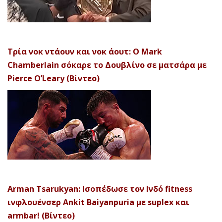
Τρία νοκ ντάουν και νοκ άουτ: Ο Mark
Chamberlain σόκαρε το Δουβλίνο σε ματσάρα με
Pierce O’Leary (Βίντεο)
Arman Tsarukyan: Ισοπέδωσε τον Ινδό fitness
ινφλουένσερ Ankit Baiyanpuria με suplex και
armbar! (Βίντεο)