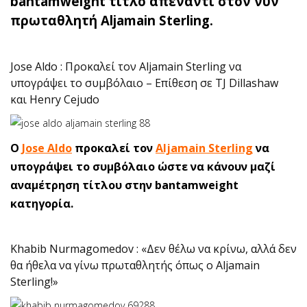
bantamweight τίτλο απέναντι στον νυν
πρωταθλητή Aljamain Sterling.
Jose Aldo : Προκαλεί τον Aljamain Sterling να
υπογράψει το συμβόλαιο – Επίθεση σε TJ Dillashaw
και Henry Cejudo
Ο
Jose Aldo
προκαλεί τον
Aljamain Sterling
να
υπογράψει το συμβόλαιο ώστε να κάνουν μαζί
αναμέτρηση τίτλου στην bantamweight
κατηγορία.
Khabib Nurmagomedov : «Δεν θέλω να κρίνω, αλλά δεν
θα ήθελα να γίνω πρωταθλητής όπως ο Aljamain
Sterling!»