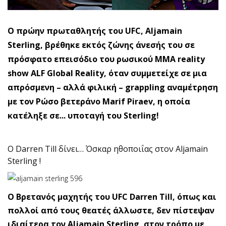
Ο πρώην πρωταθλητής του UFC, Aljamain
Sterling, βρέθηκε εκτός ζώνης άνεσής του σε
πρόσφατο επεισόδιο του ρωσικού MMA reality
show ALF Global Reality, όταν συμμετείχε σε μια
απρόσμενη – αλλά φιλική – grappling αναμέτρηση
με τον Ρώσο βετεράνο Marif Piraev, η οποία
κατέληξε σε... υποταγή του Sterling!
O Darren Till δίνει… Όσκαρ ηθοποιΐας στον Aljamain
Sterling !
Ο Bρετανός μαχητής του UFC Darren Till, όπως και
πολλοί από τους θεατές άλλωστε, δεν πίστεψαν
ιδιαίτερα τον Aljamain Sterling, στον τρόπο με