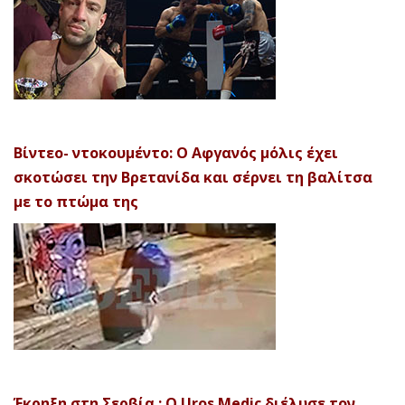
Βίντεο- ντοκουμέντο: Ο Αφγανός μόλις έχει
σκοτώσει την Βρετανίδα και σέρνει τη βαλίτσα
με το πτώμα της
Έκρηξη στη Σερβία : Ο Uros Medic διέλυσε τον