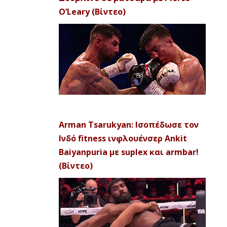
O’Leary (Βίντεο)
Arman Tsarukyan: Ισοπέδωσε τον
Ινδό fitness ινφλουένσερ Ankit
Baiyanpuria με suplex και armbar!
(Βίντεο)