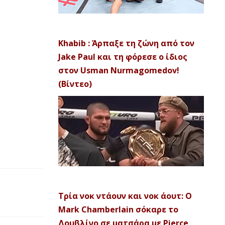
Khabib : Άρπαξε τη ζώνη από τον
Jake Paul και τη φόρεσε ο ίδιος
στον Usman Nurmagomedov!
(Βίντεο)
Τρία νοκ ντάουν και νοκ άουτ: Ο
Mark Chamberlain σόκαρε το
Δουβλίνο σε ματσάρα με Pierce