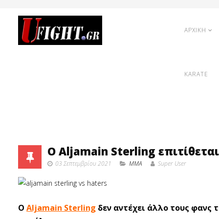
ΑΡΧΙΚΗ
KARATE
O Aljamain Sterling επιτίθετα
03 Σεπτεμβρίου 2021
MMA
Super User
O
Aljamain Sterling
δεν αντέχει άλλο τους φανς 