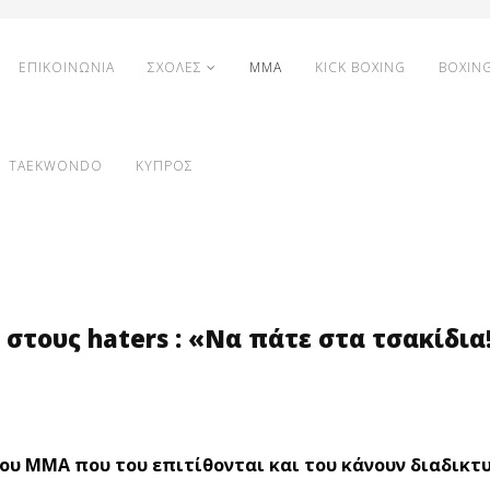
ΕΠΙΚΟΙΝΩΝΙΑ
ΣΧΟΛΕΣ
MMA
KICK BOXING
BOXIN
TAEKWONDO
ΚΥΠΡΟΣ
ι στους haters : «Να πάτε στα τσακίδια
του ΜΜΑ που του επιτίθονται και του κάνουν διαδικτ