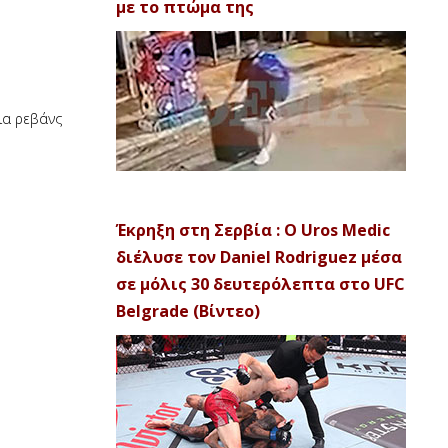
με το πτώμα της
μια ρεβάνς
Έκρηξη στη Σερβία : Ο Uros Medic
διέλυσε τον Daniel Rodriguez μέσα
σε μόλις 30 δευτερόλεπτα στο UFC
Belgrade (Βίντεο)