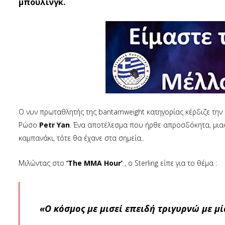
μπούλινγκ.
Ο νυν πρωταθλητής της bantamweight κατηγορίας κέρδιζε την 
Ρώσο
Petr Yan
. Ένα αποτέλεσμα που ήρθε απροσδόκητα, μιας
καμπανάκι, τότε θα έχανε στα σημεία..
Μιλώντας στο
‘The MMA Hour’
, ο Sterling είπε για το θέμα :
«Ο κόσμος με μισεί επειδή τριγυρνώ με μ