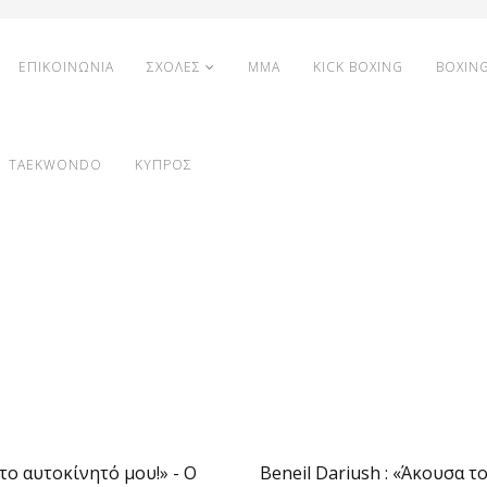
ΕΠΙΚΟΙΝΩΝΙΑ
ΣΧΟΛΕΣ
MMA
KICK BOXING
BOXIN
TAEKWONDO
ΚΥΠΡΟΣ
το αυτοκίνητό μου!» - Ο
Beneil Dariush : «Άκουσα τ