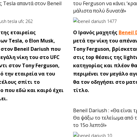
ς Tesla απαντά στον Beneil
του Ferguson να κάνει ‘κρακ
μάλιστα πολύ δυνατά!»
 της εταιρείας
Ο Ιρανός μαχητής
Beneil 
ν Tesla, o Elon Musk,
μετά την νίκη του απένα
στον Beneil Dariush που
Tony Ferguson, βρίσκετα
μεγάλη νίκη του στο UFC
στις top θέσεις της ligh
ντι στον Tony Ferguson,
κατηγορίας και πλέον θ
ό την εταιρεία να του
περιμένει τον μεγάλο α
τέλους σπίτι το
θα τον οδηγήσει στο ματ
ο που εδώ και καιρό έχει
τίτλο.
ει.
Beneil Dariush : «Θα είναι 
Θα ψάξω το τελείωμα από τ
το 15ο λεπτό!»