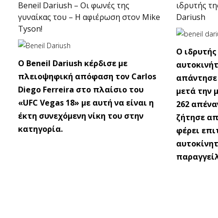
Beneil Dariush – Οι φωνές της
ιδρυτής τη
γυναίκας του – Η αφιέρωση στον Mike
Dariush
Tyson!
Ο ιδρυτής
Ο Beneil Dariush κέρδισε με
αυτοκινήτω
πλειοψηφική απόφαση τον Carlos
απάντησε 
Diego Ferreira στο πλαίσιο του
μετά την 
«UFC Vegas 18» με αυτή να είναι η
262 απένα
έκτη συνεχόμενη νίκη του στην
ζήτησε απ
κατηγορία.
φέρει επι
αυτοκίνητ
παραγγείλ