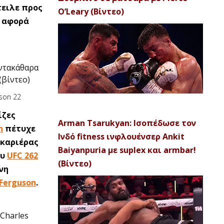
τειλε προς
O’Leary (Βίντεο)
ν αφορά
εντακάθαρα
(βίντεο)
ίζες
Arman Tsarukyan: Ισοπέδωσε τον
h
πέτυχε
Ινδό fitness ινφλουένσερ Ankit
 καριέρας
Baiyanpuria με suplex και armbar!
ου
UFC 262
(Βίντεο)
νη
Ferguson
.
 Charles