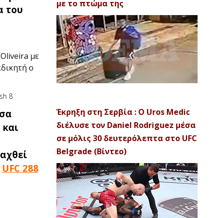
με το πτώμα της
α του
liveira με
κδικητή ο
Έκρηξη στη Σερβία : Ο Uros Medic
εσα
διέλυσε τον Daniel Rodriguez μέσα
a
και
σε μόλις 30 δευτερόλεπτα στο UFC
Belgrade (Βίντεο)
ξαχθεί
υ
UFC 288
ά