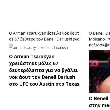
Ο Arman Tsarukyan έστειλε νοκ άουτ
Ο Beneil D
σε 67 δεύτερα τον Beneil Dariush! (vid)
Moicano : 
παλιοσκ@τό
O Arman Tsarukyan
χρειάστηκε μόλις 67
δευτερόλεπτα για να βγάλει
νοκ άουτ τον Beneil Dariush
στο UFC του Austin στο Texas.
O Beneil
στην med