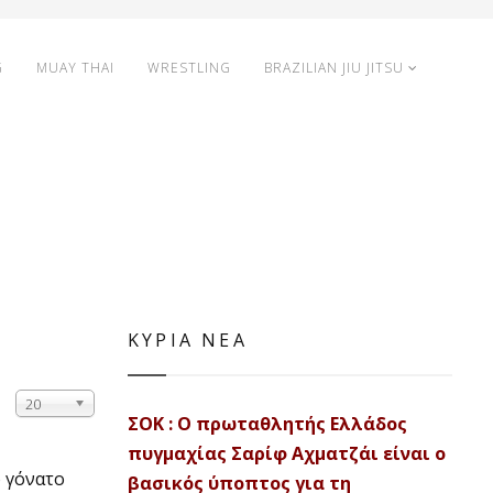
G
MUAY THAI
WRESTLING
BRAZILIAN JIU JITSU
ΚΥΡΙΑ ΝΕΑ
20
ΣΟΚ : Ο πρωταθλητής Ελλάδος
πυγμαχίας Σαρίφ Αχματζάι είναι ο
ο γόνατο
βασικός ύποπτος για τη