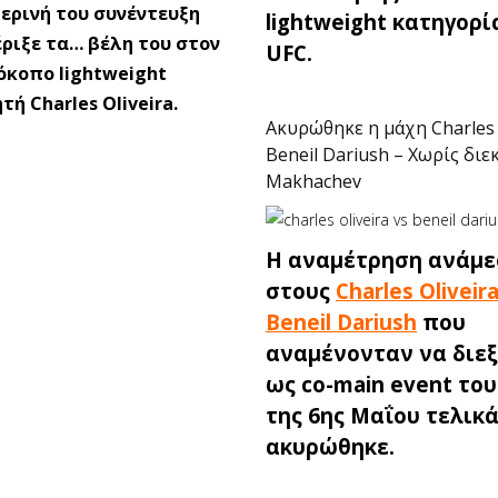
μερινή του συνέντευξη
lightweight κατηγορί
έριξε τα… βέλη του στον
UFC.
όκοπο lightweight
ή Charles Oliveira.
Ακυρώθηκε η μάχη Charles O
Beneil Dariush – Χωρίς διε
Makhachev
Η αναμέτρηση ανάμ
στους
Charles Oliveir
Beneil Dariush
που
αναμένονταν να διε
ως co-main event το
της 6ης Μαΐου τελικ
ακυρώθηκε.