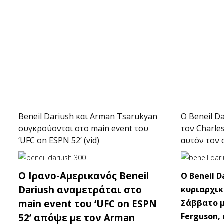
Beneil Dariush και Arman Tsarukyan
O Beneil D
συγκρούονται στο main event του
τον Charle
‘UFC on ESPN 52’ (vid)
αυτόν τον 
O Ιρανο-Αμερικανός Beneil
O Beneil 
Dariush αναμετράται στο
κυριαρχικ
main event του ‘UFC on ESPN
Σάββατο μ
Ferguson,
52’ απόψε με τον Arman