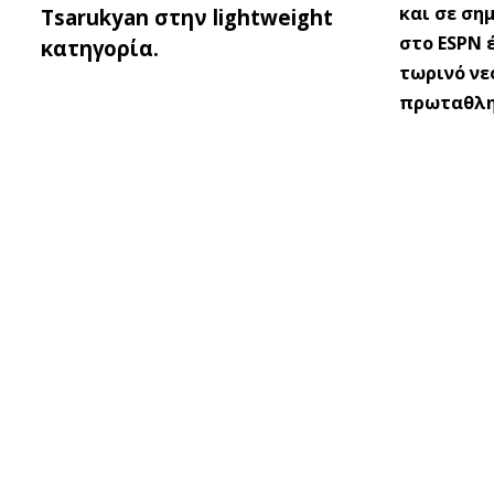
και σε ση
Tsarukyan στην lightweight
στο ESPN 
κατηγορία.
τωρινό νε
πρωταθλητ