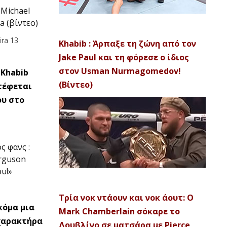
Michael
ra (βίντεο)
Khabib : Άρπαξε τη ζώνη από τον
Jake Paul και τη φόρεσε ο ίδιος
στον Usman Nurmagomedov!
Khabib
(Βίντεο)
τέφεται
ου στο
ς φανς :
erguson
υ!»
Τρία νοκ ντάουν και νοκ άουτ: Ο
κόμα μια
Mark Chamberlain σόκαρε το
χαρακτήρα
Δουβλίνο σε ματσάρα με Pierce