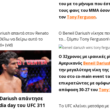
του με το μήνυμα που έσ
τους φανς του ΜΜΑ όσο
τον
Tony Ferguson
.
ariush απαντά στον Renato
Ο Beneil Dariush νίκησε π
“Θέλω να δείρω αυτό το
το… ζόμπυ Tony Ferguson! 
» (vid)
O 32χρονος με ιρανικές ρ
Αμερικανός
Beneil Darius
την μεγαλύτερη νίκη της
του στο co-main event τ
επικρατώντας με ομόφω
απόφαση 30-27 του
Tony 
 Dariush απάντησε
ia day του UFC 311
Το UFC κλείνει ματσάρα με