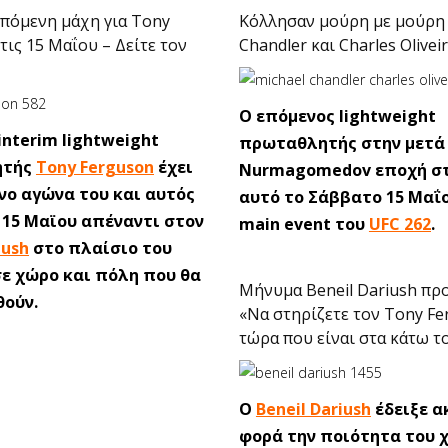
επόμενη μάχη για Tony
Κόλλησαν μούρη με μούρη 
τις 15 Μαΐου – Δείτε τον
Chandler και Charles Olivei
Ο επόμενος lightweight
interim lightweight
πρωταθλητής στην μετά 
ητής
Tony Ferguson
έχει
Nurmagomedov εποχή σ
νο αγώνα του και αυτός
αυτό το Σάββατο 15 Μαΐ
ς 15 Μαϊου απέναντι στον
main event του
UFC 262
.
iush
στο πλαίσιο του
 σε χώρο και πόλη που θα
Μήνυμα Beneil Dariush προ
ούν.
«Να στηρίζετε τον Tony F
τώρα που είναι στα κάτω το
Ο
Beneil Dariush
έδειξε α
φορά την ποιότητα του 