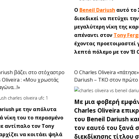
Ο
Beneil Dariush
αυτό το
διεκδικεί να πετύχει την
μεγαλύτερη νίκη της καρ
απέναντι στον
Tony Ferg
έχοντας προετοιμαστεί γ
λεπτά πόλεμο με τον ‘El C
ariush βάζει στο στόχαστρο
O Charles Oliveira «πάτησε»
s Oliveira : «Μου χρωστάς
Dariush – ΤΚΟ στον πρώτο γ
αγώνα…!»
Με μια φοβερή εμφάν
Dariush με την απόλυτα
Charles Oliveira επι
ά νίκη του το περασμένο
του Beneil Dariush κα
ε αντίπαλο τον Tony
τον εαυτό του ξανά 
 αρχίζει να κοιτάει ψηλά
διεκδίκησης τίτλου 