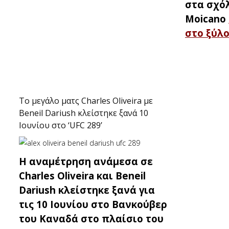
στα σχόλ
Moicano
στο ξύλ
Το μεγάλο ματς Charles Oliveira με
Beneil Dariush κλείστηκε ξανά 10
Ιουνίου στο ‘UFC 289’
H αναμέτρηση ανάμεσα σε
Charles Oliveira και Beneil
Dariush κλείστηκε ξανά για
τις 10 Ιουνίου στο Βανκούβερ
του Καναδά στο πλαίσιο του