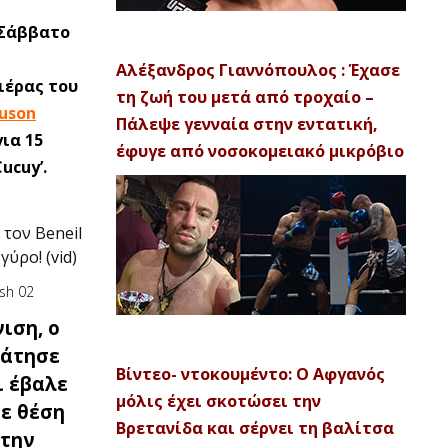
 Σάββατο
Αλέξανδρος Γιαννόπουλος : Έχασε
ιέρας του
τη ζωή του μετά από τροχαίο –
uson
Πάλεψε γενναία στην εντατική,
ια 15
έφυγε από νοσοκομειακό μικρόβιο
ucuy’.
 τον Beneil
ύρο! (vid)
ιση, ο
κράτησε
Βίντεο- ντοκουμέντο: Ο Αφγανός
ι έβαλε
μόλις έχει σκοτώσει την
σε θέση
Βρετανίδα και σέρνει τη βαλίτσα
στην