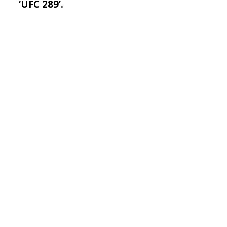
‘UFC 289’.