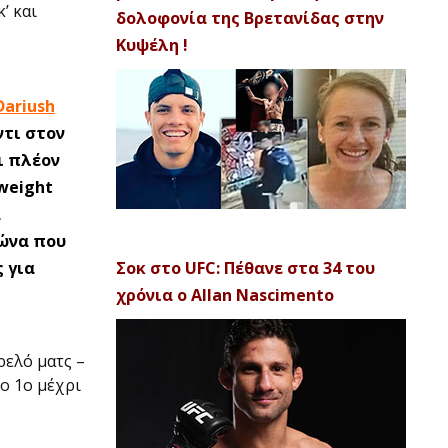
’ και
δολοφονία της Βρετανίδας στην
Κυψέλη !
Dariush
ντι στον
ι πλέον
tweight
α
γώνα που
ς για
Σοκ στο UFC: Πέθανε στα 34 του
χρόνια ο Allan Nascimento
τρελό ματς –
ο 1ο μέχρι