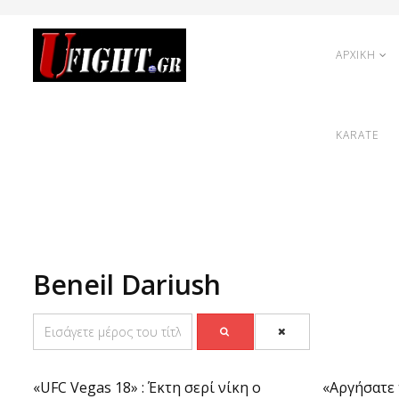
ΑΡΧΙΚΗ
KARATE
Beneil Dariush
«UFC Vegas 18» : Έκτη σερί νίκη ο
«Αργήσατε 