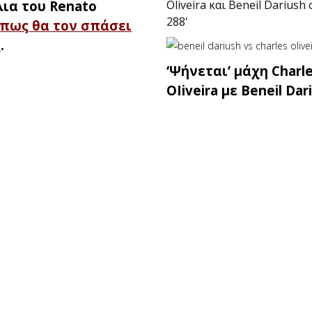
Oliveira και Beneil Dariush
ια του Renato
288'
πως θα τον σπάσει
ο
.
‘Ψήνεται’ μάχη Charl
OIiveira με Beneil Dar