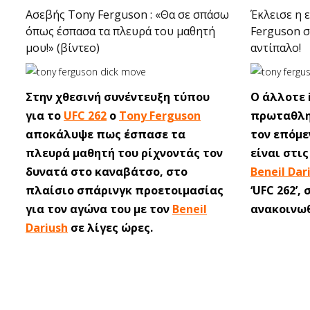
Ασεβής Tony Ferguson : «Θα σε σπάσω
Έκλεισε η 
όπως έσπασα τα πλευρά του μαθητή
Ferguson σ
μου!» (βίντεο)
αντίπαλο!
Στην χθεσινή συνέντευξη τύπου
Ο άλλοτε 
για το
UFC 262
ο
Tony Ferguson
πρωταθλ
αποκάλυψε πως έσπασε τα
τον επόμε
πλευρά μαθητή του ρίχνοντάς τον
είναι στι
δυνατά στο καναβάτσο, στο
Beneil Dar
πλαίσιο σπάρινγκ προετοιμασίας
‘UFC 262’,
για τον αγώνα του με τον
Beneil
ανακοινωθ
Dariush
σε λίγες ώρες.