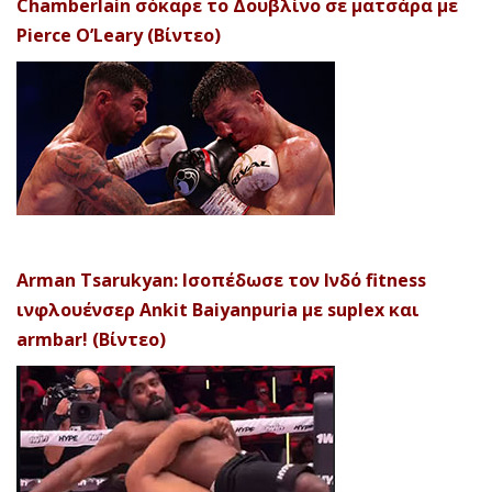
Chamberlain σόκαρε το Δουβλίνο σε ματσάρα με
Pierce O’Leary (Βίντεο)
Arman Tsarukyan: Ισοπέδωσε τον Ινδό fitness
ινφλουένσερ Ankit Baiyanpuria με suplex και
armbar! (Βίντεο)