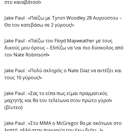
στο καναβάτσο!»
Jake Paul : «Παίζω με Tyron Woodley 28 Aυγούστου –
Θα τον κατεβάσω σε 2 γύρους!»
Jake Paul : «Παίζω τον Floyd Mayweather με τους
δικούς μου όρους – Ελπίζω να ‘ναι πιο δύσκολος από
τον Nate Robinson!»
Jake Paul : «Πολύ σκληρός ο Nate Diaz να αντέξει και
τους 10 γύρους!»
Jake Paul : «Σας το είπα πως είμαι πραγματικός
μαχητής και θα τον τελείωνα στον πρώτο γύρο!»
(βίντεο)
Jake Paul : «Στο ΜΜΑ ο McGregor θα με σκότωνε στο
λεπτό, αλλά στην πυγμαχία τον έχω διότι…!»