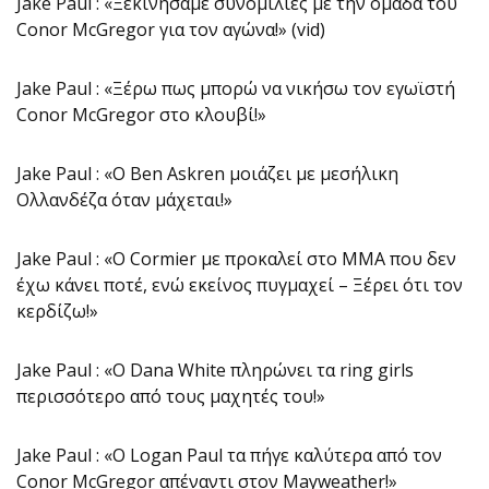
Jake Paul : «Ξεκινήσαμε συνομιλίες με την ομάδα του
Conor McGregor για τον αγώνα!» (vid)
Jake Paul : «Ξέρω πως μπορώ να νικήσω τον εγωϊστή
Conor McGregor στο κλουβί!»
Jake Paul : «Ο Ben Askren μοιάζει με μεσήλικη
Ολλανδέζα όταν μάχεται!»
Jake Paul : «Ο Cormier με προκαλεί στο ΜΜΑ που δεν
έχω κάνει ποτέ, ενώ εκείνος πυγμαχεί – Ξέρει ότι τον
κερδίζω!»
Jake Paul : «Ο Dana White πληρώνει τα ring girls
περισσότερο από τους μαχητές του!»
Jake Paul : «Ο Logan Paul τα πήγε καλύτερα από τον
Conor McGregor απέναντι στον Mayweather!»