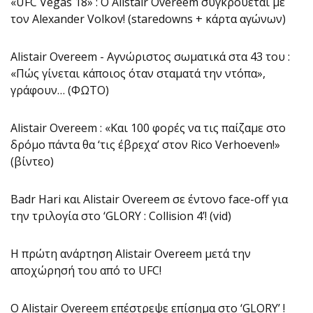
«UFC Vegas 18» : Ο Alistair Overeem συγκρούεται με
τον Alexander Volkov! (staredowns + κάρτα αγώνων)
Alistair Overeem - Αγνώριστος σωματικά στα 43 του :
«Πώς γίνεται κάποιος όταν σταματά την ντόπα»,
γράφουν… (ΦΩΤΟ)
Alistair Overeem : «Και 100 φορές να τις παίζαμε στο
δρόμο πάντα θα ‘τις έβρεχα’ στον Rico Verhoeven!»
(βίντεο)
Badr Hari και Alistair Overeem σε έντονο face-off για
την τριλογία στο ‘GLORY : Collision 4’! (vid)
H πρώτη ανάρτηση Alistair Overeem μετά την
αποχώρησή του από το UFC!
O Alistair Overeem επέστρεψε επίσημα στο ‘GLORY’ !