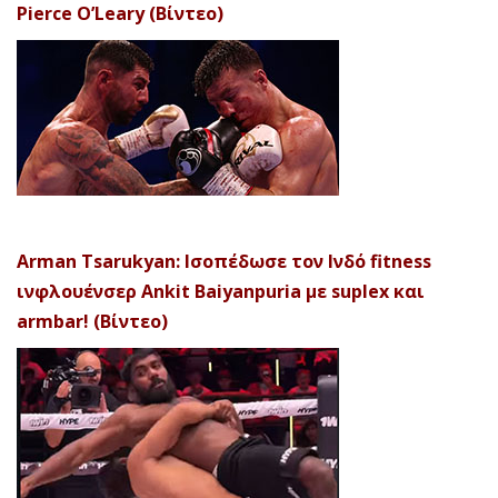
Pierce O’Leary (Βίντεο)
Arman Tsarukyan: Ισοπέδωσε τον Ινδό fitness
ινφλουένσερ Ankit Baiyanpuria με suplex και
armbar! (Βίντεο)