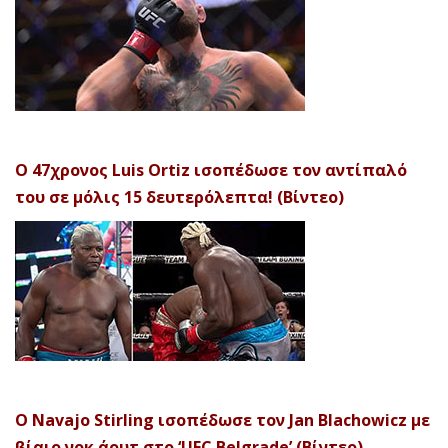
Ο 47χρονος Luis Ortiz ισοπέδωσε τον αντίπαλό
του σε μόλις 15 δευτερόλεπτα! (Βίντεο)
Ο Navajo Stirling ισοπέδωσε τον Jan Blachowicz με
βίαιο νοκ άουτ στο ‘UFC Belgrade’ (Βίντεο)