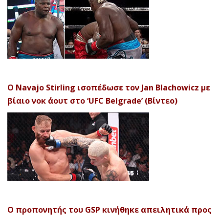
Ο Navajo Stirling ισοπέδωσε τον Jan Blachowicz με
βίαιο νοκ άουτ στο ‘UFC Belgrade’ (Βίντεο)
Ο προπονητής του GSP κινήθηκε απειλητικά προς