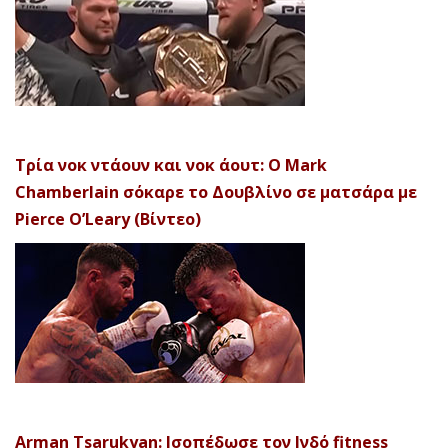
Τρία νοκ ντάουν και νοκ άουτ: Ο Mark
Chamberlain σόκαρε το Δουβλίνο σε ματσάρα με
Pierce O’Leary (Βίντεο)
Arman Tsarukyan: Ισοπέδωσε τον Ινδό fitness