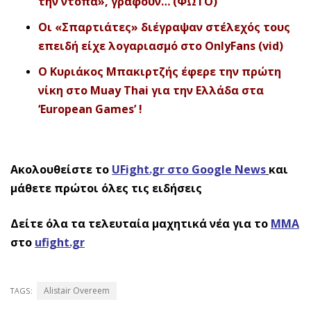
την ντόπα», γράφουν… (ΦΩΤΟ)
Οι «Σπαρτιάτες» διέγραψαν στέλεχός τους
επειδή είχε λογαριασμό στο OnlyFans (vid)
Ο Κυριάκος Μπακιρτζής έφερε την πρώτη
νίκη στο Muay Thai για την Ελλάδα στα
‘European Games’ !
Ακολουθείστε το
UFight.gr στο Google News
και
μάθετε πρώτοι όλες τις ειδήσεις
Δείτε όλα τα τελευταία μαχητικά νέα για το
ΜΜΑ
στο
ufight.gr
Alistair Overeem
TAGS: