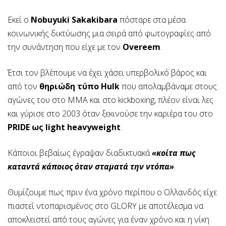
Εκεί ο
Nobuyuki Sakakibara
πόσταρε στα μέσα
κοινωνικής δικτύωσης μια σειρά από φωτογραφίες από
την συνάντηση που είχε με τον
Overeem
.
Έτσι τον βλέπουμε να έχει χάσει υπερβολικό βάρος και
από τον
θηριώδη τύπο Hulk
που απολαμβάναμε στους
αγώνες του στο ΜΜΑ και στο kickboxing, πλέον είναι λες
και γύρισε στο 2003 όταν ξεκινούσε την καριέρα του στο
PRIDE ως light heavyweight
.
Κάποιοι βεβαίως έγραψαν διαδικτυακά
«κοίτα πως
καταντά κάποιος όταν σταματά την ντόπα»
.
Θυμίζουμε πως πριν ένα χρόνο περίπου ο Ολλανδός είχε
πιαστεί ντοπαρισμένος στο GLORY με αποτέλεσμα να
αποκλειστεί από τους αγώνες για έναν χρόνο και η νίκη