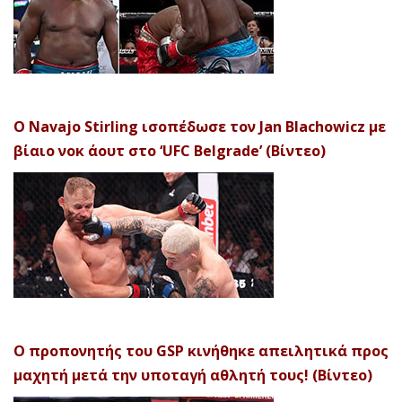
Ο Navajo Stirling ισοπέδωσε τον Jan Blachowicz με
βίαιο νοκ άουτ στο ‘UFC Belgrade’ (Βίντεο)
Ο προπονητής του GSP κινήθηκε απειλητικά προς
μαχητή μετά την υποταγή αθλητή τους! (Βίντεο)