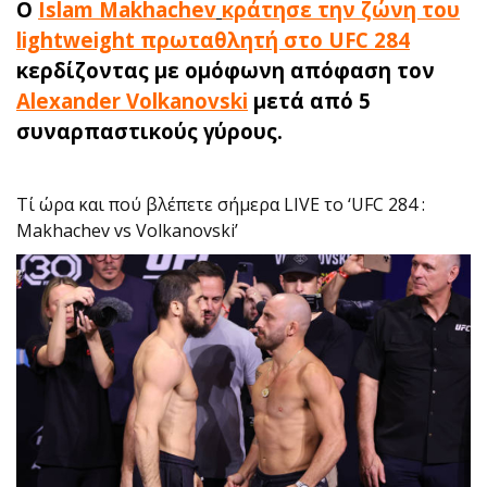
Ο
Islam Makhachev
κράτησε την ζώνη του
lightweight πρωταθλητή στο UFC 284
κερδίζοντας με ομόφωνη απόφαση τον
Alexander Volkanovski
μετά από 5
συναρπαστικούς γύρους.
Τί ώρα και πού βλέπετε σήμερα LIVE το ‘UFC 284 :
Makhachev vs Volkanovski’