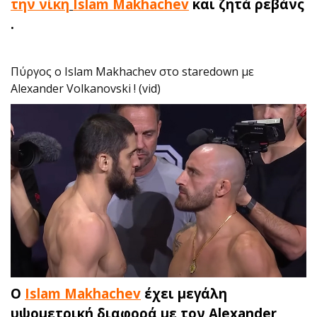
την νίκη
Islam Makhachev
και ζητά ρεβάνς
.
Πύργος ο Islam Makhachev στο staredown με
Alexander Volkanovski ! (vid)
Ο
Islam Makhachev
έχει μεγάλη
υψομετρική διαφορά με τον Alexander