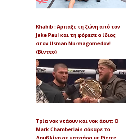
Khabib : Άρπαξε τη ζώνη από τον
Jake Paul και τη φόρεσε ο ίδιος
στον Usman Nurmagomedov!
(Βίντεο)
Τρία νοκ ντάουν και νοκ άουτ: Ο
Mark Chamberlain σόκαρε το
Δουβλίνο σε ματσάρα με Pierce