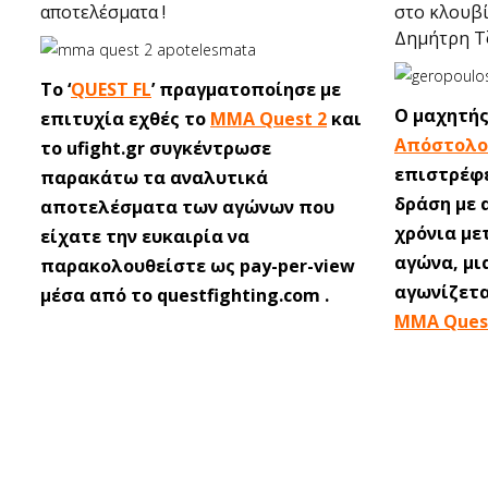
αποτελέσματα !
στο κλουβί
Δημήτρη Τ
Το ‘
QUEST FL
’ πραγματοποίησε με
Ο μαχητής
επιτυχία εχθές το
MMA Quest 2
και
Απόστολο
το ufight.gr συγκέντρωσε
επιστρέφε
παρακάτω τα αναλυτικά
δράση με 
αποτελέσματα των αγώνων που
χρόνια με
είχατε την ευκαιρία να
αγώνα, μι
παρακολουθείστε ως pay-per-view
αγωνίζετα
μέσα από το questfighting.com .
MMA Ques