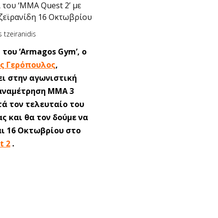
 του ‘MMA Quest 2’ με
ζεϊρανίδη 16 Οκτωβρίου
 του ‘Armagos Gym’, ο
ς Γερόπουλος
,
ι στην αγωνιστική
αναμέτρηση ΜΜΑ 3
τά τον τελευταίο του
ας και θα τον δούμε να
ι 16 Οκτωβρίου στο
t 2
.