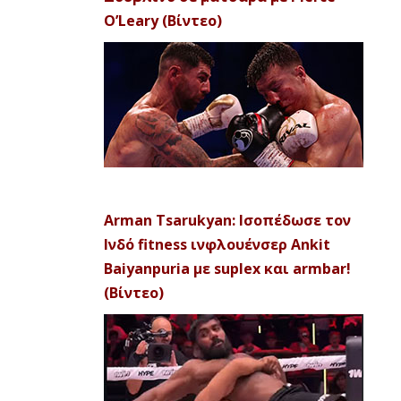
O’Leary (Βίντεο)
Arman Tsarukyan: Ισοπέδωσε τον
Ινδό fitness ινφλουένσερ Ankit
Baiyanpuria με suplex και armbar!
(Βίντεο)