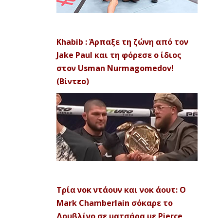
Khabib : Άρπαξε τη ζώνη από τον
Jake Paul και τη φόρεσε ο ίδιος
στον Usman Nurmagomedov!
(Βίντεο)
Τρία νοκ ντάουν και νοκ άουτ: Ο
Mark Chamberlain σόκαρε το
Δουβλίνο σε ματσάρα με Pierce