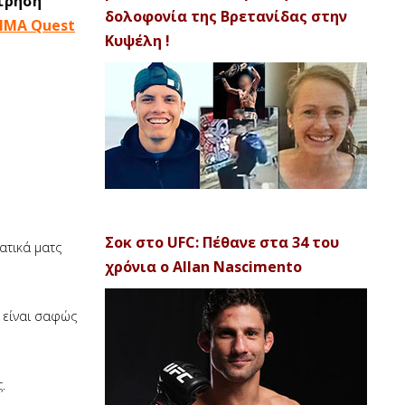
έτρηση
δολοφονία της Βρετανίδας στην
MA Quest
Κυψέλη !
Σοκ στο UFC: Πέθανε στα 34 του
ατικά ματς
χρόνια ο Allan Nascimento
ή είναι σαφώς
ς
.