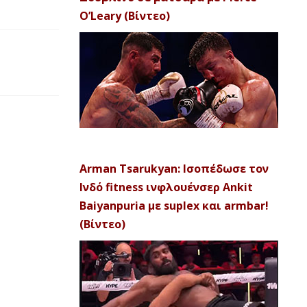
O’Leary (Βίντεο)
Arman Tsarukyan: Ισοπέδωσε τον
Ινδό fitness ινφλουένσερ Ankit
Baiyanpuria με suplex και armbar!
(Βίντεο)