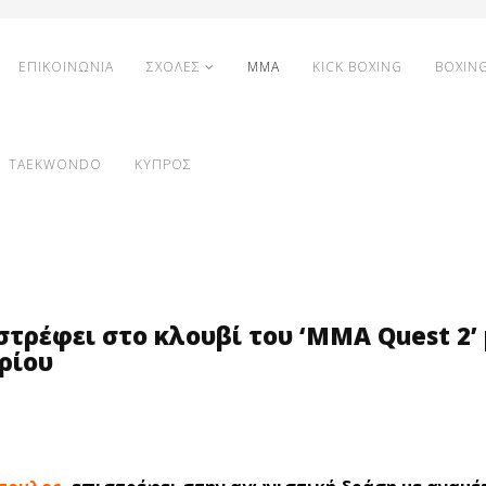
ΕΠΙΚΟΙΝΩΝΙΑ
ΣΧΟΛΕΣ
MMA
KICK BOXING
BOXIN
TAEKWONDO
ΚΥΠΡΟΣ
τρέφει στο κλουβί του ‘MMA Quest 2’ 
ρίου