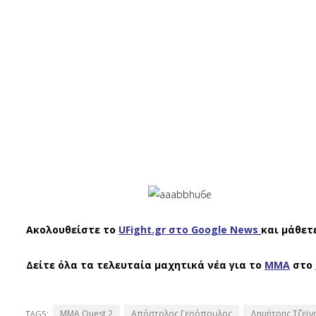
Ακολουθείστε το
UFight.gr στο Google News
και μάθετ
Δείτε όλα τα τελευταία μαχητικά νέα για το
ΜΜΑ
στο
MMA Quest 2
Απόστολος Γερόπουλος
Δημήτρης Τζεϊν
TAGS: