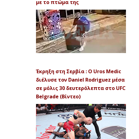
με το πτώμα της
Έκρηξη στη Σερβία : Ο Uros Medic
διέλυσε τον Daniel Rodriguez μέσα
σε μόλις 30 δευτερόλεπτα στο UFC
Belgrade (Βίντεο)