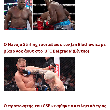
Ο Navajo Stirling ισοπέδωσε τον Jan Blachowicz με
βίαιο νοκ άουτ στο ‘UFC Belgrade’ (Βίντεο)
Ο προπονητής του GSP κινήθηκε απειλητικά προς