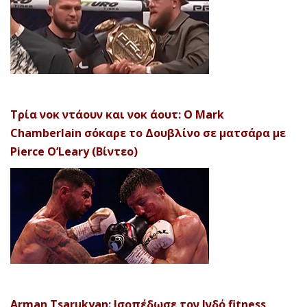
Τρία νοκ ντάουν και νοκ άουτ: Ο Mark
Chamberlain σόκαρε το Δουβλίνο σε ματσάρα με
Pierce O’Leary (Βίντεο)
Arman Tsarukyan: Ισοπέδωσε τον Ινδό fitness