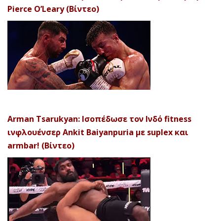
Pierce O’Leary (Βίντεο)
Arman Tsarukyan: Ισοπέδωσε τον Ινδό fitness
ινφλουένσερ Ankit Baiyanpuria με suplex και
armbar! (Βίντεο)