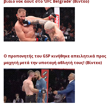
βίαιο νοκ άουτ στο ‘UFC Belgrade’ (Βίντεο)
Ο προπονητής του GSP κινήθηκε απειλητικά προς
μαχητή μετά την υποταγή αθλητή τους! (Βίντεο)