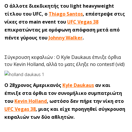
Ο άλλοτε διεκδικητής του light heavyweight
τίτλου του UFC, ο
Thiago Santo
s
, επέστρεψε στις
νίκες στο main event του
UFC Vegas 38
επικρατώντας με ομόφωνη απόφαση μετά από
πέντε γύρους του
Johnny Walker
.
Σύγκρουση κεφαλιών : Ο Kyle Daukaus έπνιξε όρθια
τον Kevin Holland, αλλά το ματς έληξε no contest! (vid)
O 28χρονος Αμερικανός
Kyle Daukaus
αν και
έπνιξε στα όρθια τον συνομήλικο συμπατριώτη
του
Kevin Holland
, ωστόσο δεν πήρε την νίκη στο
UFC Vegas 38
, μιας και είχε προηγηθεί σύγκρουση
κεφαλιών των δύο αθλητών.