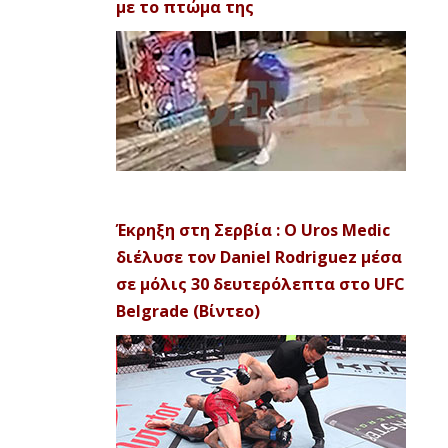
με το πτώμα της
Έκρηξη στη Σερβία : Ο Uros Medic
διέλυσε τον Daniel Rodriguez μέσα
σε μόλις 30 δευτερόλεπτα στο UFC
Belgrade (Βίντεο)