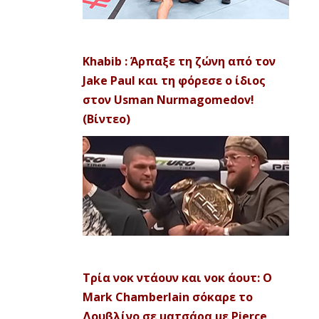
Khabib : Άρπαξε τη ζώνη από τον
Jake Paul και τη φόρεσε ο ίδιος
στον Usman Nurmagomedov!
(Βίντεο)
Τρία νοκ ντάουν και νοκ άουτ: Ο
Mark Chamberlain σόκαρε το
Δουβλίνο σε ματσάρα με Pierce