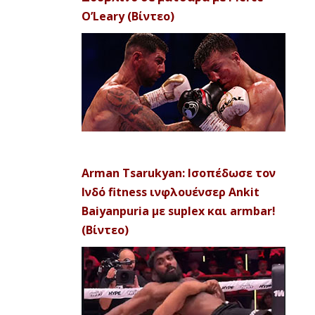
O’Leary (Βίντεο)
Arman Tsarukyan: Ισοπέδωσε τον
Ινδό fitness ινφλουένσερ Ankit
Baiyanpuria με suplex και armbar!
(Βίντεο)