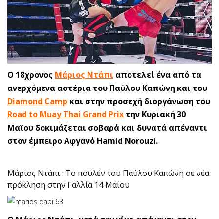
Ο 18χρονος
Μάριος Ντάπι
αποτελεί ένα από τα
ανερχόμενα αστέρια του Παύλου Καπώνη και του
Diamond Camp
και στην προσεχή διοργάνωση του
Road to Muay Thai Grand Prix
την Κυριακή 30
Μαΐου δοκιμάζεται σοβαρά και δυνατά απέναντι
στον έμπειρο Αφγανό Hamid Norouzi.
Μάριος Ντάπι : Tο πουλέν του Παύλου Καπώνη σε νέα
πρόκληση στην Γαλλία 14 Μαΐου