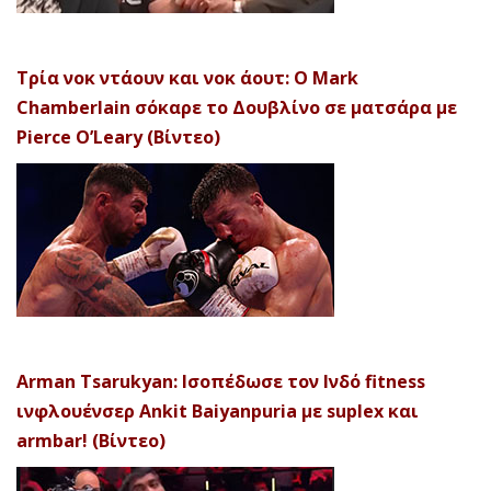
Τρία νοκ ντάουν και νοκ άουτ: Ο Mark
Chamberlain σόκαρε το Δουβλίνο σε ματσάρα με
Pierce O’Leary (Βίντεο)
Arman Tsarukyan: Ισοπέδωσε τον Ινδό fitness
ινφλουένσερ Ankit Baiyanpuria με suplex και
armbar! (Βίντεο)