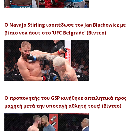
Ο Navajo Stirling ισοπέδωσε τον Jan Blachowicz με
βίαιο νοκ άουτ στο ‘UFC Belgrade’ (Βίντεο)
Ο προπονητής του GSP κινήθηκε απειλητικά προς
μαχητή μετά την υποταγή αθλητή τους! (Βίντεο)