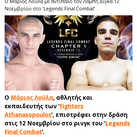
Ο Μάριος Λούλα με αντίπαλο τον Λάμπη Δίγκα 12
Νοεμβρίου στο ‘Legends Final Combat’
Ο
Μάριος Λούλα
, αθλητής και
εκπαιδευτής των ‘
Fighters
Athanasopoulos
’, επιστρέφει στην δράση
στις 12 Νοεμβρίου στο ρινγκ του ‘
Legends
Final Combat
’.