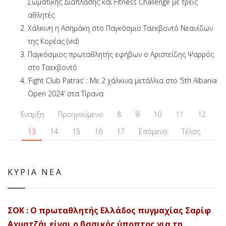
Σωματικής Διάπλασης και Fitness Challenge με τρεις
αθλητές
Χάλκινη η Ασημάκη στο Παγκόσμιο Ταεκβοντό Νεανίδων
της Κορέας (vid)
Παγκόσμιος πρωταθλητής εφήβων ο Αριστείδης Ψαρρός
στο Ταεκβοντό
‘Fight Club Patras’ : Με 2 χάλκινα μετάλλια στο ‘5th Albania
Open 2024’ στα Τίρανα
Έναρξη
Προηγούμενο
8
9
10
11
12
13
14
15
16
17
Επόμενο
Τέλος
ΚΥΡΙΑ ΝΕΑ
ΣΟΚ : Ο πρωταθλητής Ελλάδος πυγμαχίας Σαρίφ
Αχματζάι είναι ο βασικός ύποπτος για τη