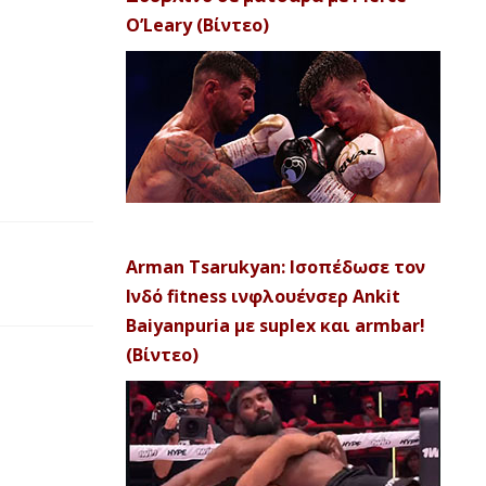
O’Leary (Βίντεο)
Arman Tsarukyan: Ισοπέδωσε τον
Ινδό fitness ινφλουένσερ Ankit
Baiyanpuria με suplex και armbar!
(Βίντεο)