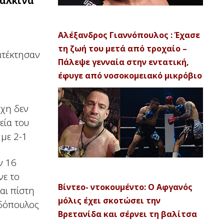
χάλκινα
Αλέξανδρος Γιαννόπουλος : Έχασε
τη ζωή του μετά από τροχαίο –
ατέκτησαν
Πάλεψε γενναία στην εντατική,
έφυγε από νοσοκομειακό μικρόβιο
ύχη δεν
εία του
 με 2-1
ν 16
νε το
Βίντεο- ντοκουμέντο: Ο Αφγανός
και πίστη
μόλις έχει σκοτώσει την
αδόπουλος
Βρετανίδα και σέρνει τη βαλίτσα