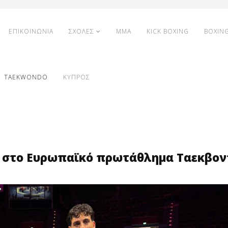
ΕΠΙΚΟΙΝΩΝΙΑ
ΣΧΟΛΕΣ
MMA
KICK BOXING
BOXIN
TAEKWONDO
ΚΥΠΡΟΣ
δα στο Ευρωπαϊκό πρωτάθλημα Ταεκβον