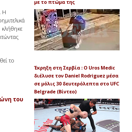
με το πτώμα της
. Η
οημιτελικά
ό κλήθηκε
ακτώντας
θεί το
Έκρηξη στη Σερβία : Ο Uros Medic
διέλυσε τον Daniel Rodriguez μέσα
σε μόλις 30 δευτερόλεπτα στο UFC
Belgrade (Βίντεο)
ζώνη του