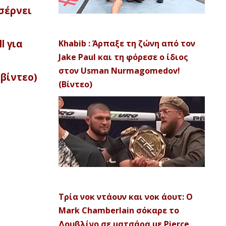
σέρνει
l για
Khabib : Άρπαξε τη ζώνη από τον
Jake Paul και τη φόρεσε ο ίδιος
στον Usman Nurmagomedov!
(βίντεο)
(Βίντεο)
Τρία νοκ ντάουν και νοκ άουτ: Ο
Mark Chamberlain σόκαρε το
Δουβλίνο σε ματσάρα με Pierce