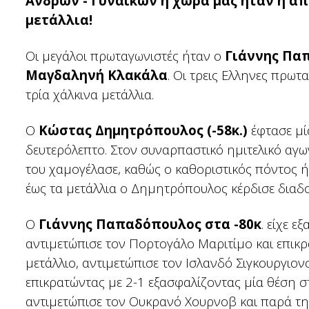
Ανδρών - Γυναικών η χώρα μας ήταν η α
μετάλλια!
Οι μεγάλοι πρωταγωνιστές ήταν ο
Γιάννης Πα
Μαγδαληνή Κλακάλα
. Οι τρεις Ελληνες πρω
τρία χάλκινα μετάλλια.
Ο
Κώστας Δημητρόπουλος (-58κ.)
έφτασε μί
δευτερόλεπτο. Στον συναρπαστικό ημιτελικό αγων
του χαμογέλασε, καθώς ο καθοριστικός πόντος ή
έως τα μετάλλια ο Δημητρόπουλος κέρδισε διαδοχ
Ο
Γιάννης Παπαδόπουλος στα -80κ
. είχε 
αντιμετώπισε τον Πορτογάλο Μαριτίμο και επικρά
μετάλλιο, αντιμετώπισε τον Ισλανδό Σιγκουργιονσ
επικρατώντας με 2-1 εξασφαλίζοντας μία θέση σ
αντιμετώπισε τον Ουκρανό Χουρνοβ και παρά τη