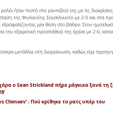
ό ρολόι ήταν πιστή στο ραντεβού της με τις διακρίσεις
σταση της Φινλανδης Σουσιλουοτο με 2-0 και στα πρ
ι εξασφαλίζοντας μία θέση στο βάθρο. Στον ημιτελικ
ρα την εξαιρετική προσπάθειά της έχασε με 2-0, κατ
τέσσερα μετάλλια στη διοργάνωση, καθώς είχε προηγη
ρα ο Sean Strickland πήρε μάγκικα ξανά τη 
8’
vs Chimaev’ : Πού κρίθηκε το ματς υπέρ του