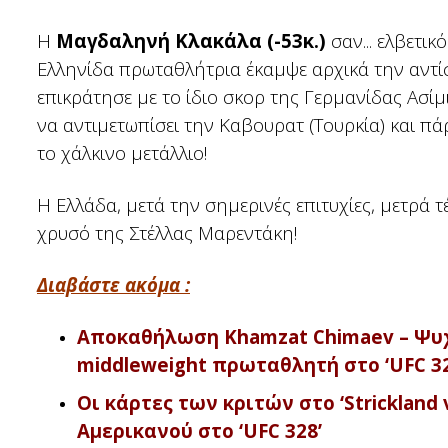
Η
Μαγδαληνή Κλακάλα (-53κ.)
σαν... ελβετικ
Ελληνίδα πρωταθλήτρια έκαμψε αρχικά την αντί
επικράτησε με το ίδιο σκορ της Γερμανίδας Ασίμ
να αντιμετωπίσει την Καβουρατ (Τουρκία) και πά
το χάλκινο μετάλλιο!
Η Ελλάδα, μετά την σημερινές επιτυχίες, μετρά 
χρυσό της Στέλλας Μαρεντάκη!
Διαβάστε ακόμα :
Αποκαθήλωση Khamzat Chimaev – Ψυχά
middleweight πρωταθλητή στο ‘UFC 32
Οι κάρτες των κριτών στο ‘Strickland 
Αμερικανού στο ‘UFC 328’