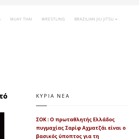
G
MUAY THAI
WRESTLING
BRAZILIAN JIU JITSU
τό
ΚΥΡΙΑ ΝΕΑ
ΣΟΚ : Ο πρωταθλητής Ελλάδος
πυγμαχίας Σαρίφ Αχματζάι είναι ο
βασικός ύποπτος για τη