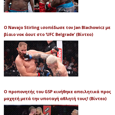
Ο Navajo Stirling ισοπέδωσε τον Jan Blachowicz με
βίαιο νοκ άουτ στο ‘UFC Belgrade’ (Βίντεο)
Ο προπονητής του GSP κινήθηκε απειλητικά προς
μαχητή μετά την υποταγή αθλητή τους! (Βίντεο)