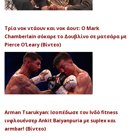
Τρία νοκ ντάουν και νοκ άουτ: Ο Mark
Chamberlain σόκαρε το Δουβλίνο σε ματσάρα με
Pierce O’Leary (Βίντεο)
Arman Tsarukyan: Ισοπέδωσε τον Ινδό fitness
ινφλουένσερ Ankit Baiyanpuria με suplex και
armbar! (Βίντεο)