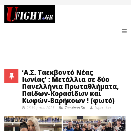
‘Α.Σ. Ταεκβοντό Νέας
Ιωνίας’ : Μετάλλια σε δύο
Πανελλήνια Πρωταθλήματα,
Παίδων-Κορασίδων και
Κωφών-Βαρήκοων ! (φωτό)
26 Μαρτίου 2025
Tae Kwon Do
Super User