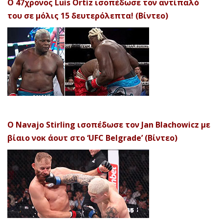
Ο 47χρονος Luis Ortiz ισοπέδωσε τον αντίπαλό
του σε μόλις 15 δευτερόλεπτα! (Βίντεο)
Ο Navajo Stirling ισοπέδωσε τον Jan Blachowicz με
βίαιο νοκ άουτ στο ‘UFC Belgrade’ (Βίντεο)