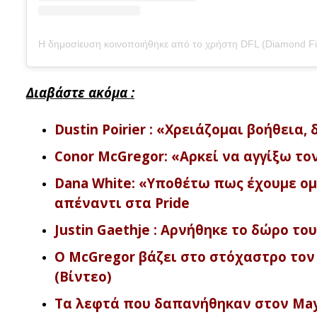
Διαβάστε ακόμα :
Dustin Poirier : «Χρειάζομαι βοήθεια
Conor McGregor: «Αρκεί να αγγίξω τον
Dana White: «Υποθέτω πως έχουμε ο
απέναντι στα Pride
Justin Gaethje : Αρνήθηκε το δώρο το
Ο McGregor βάζει στο στόχαστρο τον J
(Βίντεο)
Τα λεφτά που δαπανήθηκαν στον Mayw