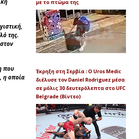
ίκη
με το πτώμα της
γιστική,
λό της.
 στον
η που
Έκρηξη στη Σερβία : Ο Uros Medic
, η οποία
διέλυσε τον Daniel Rodriguez μέσα
σε μόλις 30 δευτερόλεπτα στο UFC
Belgrade (Βίντεο)