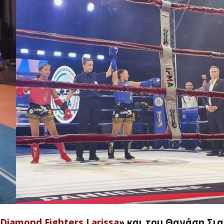
Diamond Fighters Larissa
» και του Θανάση Σι