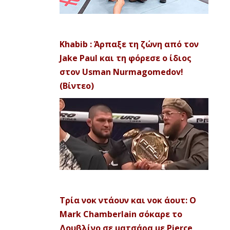
Khabib : Άρπαξε τη ζώνη από τον
Jake Paul και τη φόρεσε ο ίδιος
στον Usman Nurmagomedov!
(Βίντεο)
Τρία νοκ ντάουν και νοκ άουτ: Ο
Mark Chamberlain σόκαρε το
Δουβλίνο σε ματσάρα με Pierce