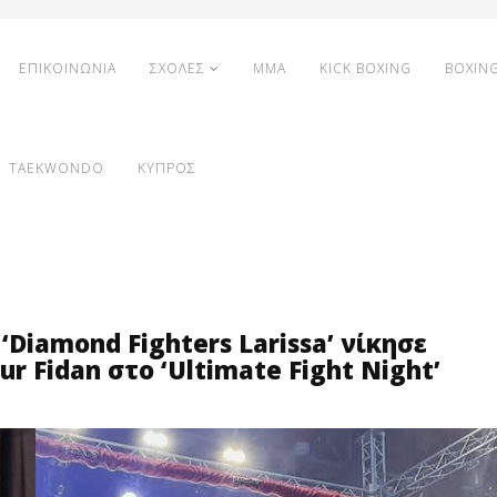
ΕΠΙΚΟΙΝΩΝΙΑ
ΣΧΟΛΕΣ
MMA
KICK BOXING
BOXIN
TAEKWONDO
ΚΥΠΡΟΣ
Diamond Fighters Larissa’ νίκησε
 Fidan στο ‘Ultimate Fight Night’