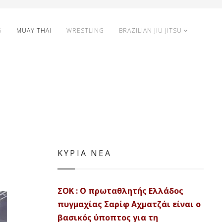
G
MUAY THAI
WRESTLING
BRAZILIAN JIU JITSU
ΚΥΡΙΑ ΝΕΑ
ΣΟΚ : Ο πρωταθλητής Ελλάδος
πυγμαχίας Σαρίφ Αχματζάι είναι ο
βασικός ύποπτος για τη