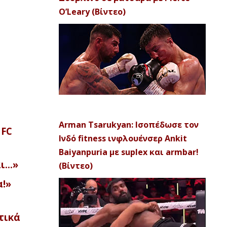
O’Leary (Βίντεο)
Arman Tsarukyan: Ισοπέδωσε τον
UFC
Ινδό fitness ινφλουένσερ Ankit
Baiyanpuria με suplex και armbar!
αι…»
(Βίντεο)
α!»
τικά