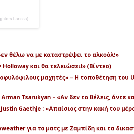
Η δημοσίευση κοινοποιήθηκε από το χρήστη DFL (Diamond Fighters Larissa) (@diamond_fighters_larissa)
, δεν θέλω να με καταστρέψει το αλκοόλ!»
 Holloway και θα τελειώσει!» (Βίντεο)
μοφυλόφιλους μαχητές» – Η τοποθέτηση του 
υ Arman Tsarukyan – «Αν δεν το θέλεις, άντε κ
ustin Gaethje : «Απαίσιος στην κακή του μέρ
eather για το ματς με Ζαμπίδη και τα δικασ