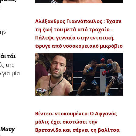
ε
Αλέξανδρος Γιαννόπουλος : Έχασε
τη ζωή του μετά από τροχαίο –
την
Πάλεψε γενναία στην εντατική,
έφυγε από νοσοκομειακό μικρόβιο
άιτάι
ές της
 για μία
Βίντεο- ντοκουμέντο: Ο Αφγανός
μόλις έχει σκοτώσει την
ύ Muay
Βρετανίδα και σέρνει τη βαλίτσα