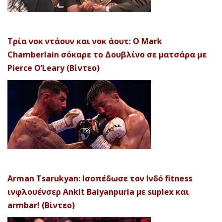
Τρία νοκ ντάουν και νοκ άουτ: Ο Mark
Chamberlain σόκαρε το Δουβλίνο σε ματσάρα με
Pierce O’Leary (Βίντεο)
Arman Tsarukyan: Ισοπέδωσε τον Ινδό fitness
ινφλουένσερ Ankit Baiyanpuria με suplex και
armbar! (Βίντεο)