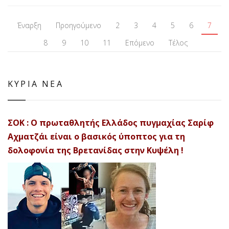
Έναρξη
Προηγούμενο
2
3
4
5
6
7
8
9
10
11
Επόμενο
Τέλος
ΚΥΡΙΑ ΝΕΑ
ΣΟΚ : Ο πρωταθλητής Ελλάδος πυγμαχίας Σαρίφ
Αχματζάι είναι ο βασικός ύποπτος για τη
δολοφονία της Βρετανίδας στην Κυψέλη !