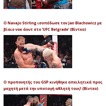
Ο Navajo Stirling ισοπέδωσε τον Jan Blachowicz με
βίαιο νοκ άουτ στο ‘UFC Belgrade’ (Βίντεο)
Ο προπονητής του GSP κινήθηκε απειλητικά προς
μαχητή μετά την υποταγή αθλητή τους! (Βίντεο)