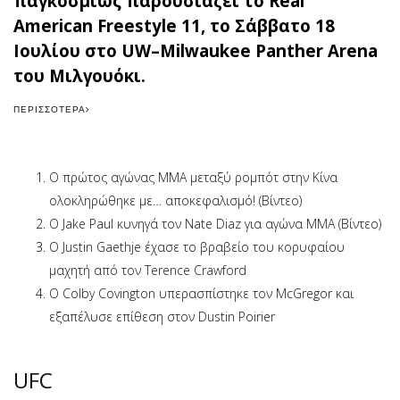
παγκοσμίως παρουσιάζει το Real
American Freestyle 11, το Σάββατο 18
Ιουλίου στο UW–Milwaukee Panther Arena
του Μιλγουόκι.
ΠΕΡΙΣΣΌΤΕΡΑ
Ο πρώτος αγώνας MMA μεταξύ ρομπότ στην Κίνα
ολοκληρώθηκε με… αποκεφαλισμό! (Βίντεο)
Ο Jake Paul κυνηγά τον Nate Diaz για αγώνα MMA (Βίντεο)
Ο Justin Gaethje έχασε το βραβείο του κορυφαίου
μαχητή από τον Terence Crawford
Ο Colby Covington υπερασπίστηκε τον McGregor και
εξαπέλυσε επίθεση στον Dustin Poirier
UFC