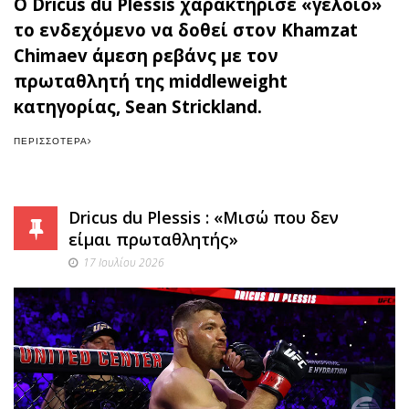
Ο Dricus du Plessis χαρακτήρισε «γελοίο»
το ενδεχόμενο να δοθεί στον Khamzat
Chimaev άμεση ρεβάνς με τον
πρωταθλητή της middleweight
κατηγορίας, Sean Strickland.
ΠΕΡΙΣΣΌΤΕΡΑ
Dricus du Plessis : «Μισώ που δεν
είμαι πρωταθλητής»
17 Ιουλίου 2026