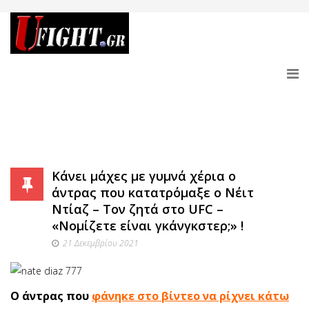
Κάνει μάχες με γυμνά χέρια ο
άντρας που κατατρόμαξε ο Νέιτ
Ντίαζ – Τον ζητά στο UFC –
«Νομίζετε είναι γκάνγκστερ;» !
21 Δεκεμβρίου 2021
Ο άντρας που
φάνηκε στο βίντεο να ρίχνει κάτω