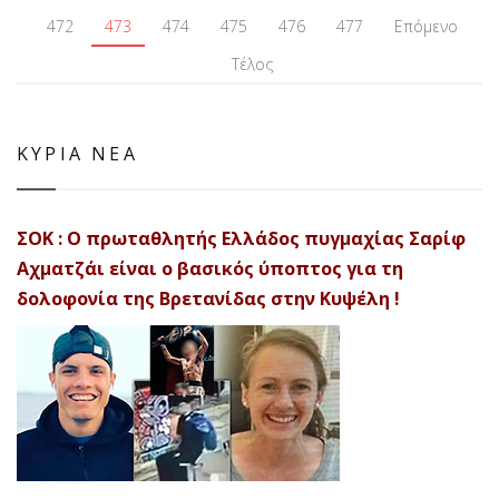
472
473
474
475
476
477
Επόμενο
Τέλος
ΚΥΡΙΑ ΝΕΑ
ΣΟΚ : Ο πρωταθλητής Ελλάδος πυγμαχίας Σαρίφ
Αχματζάι είναι ο βασικός ύποπτος για τη
δολοφονία της Βρετανίδας στην Κυψέλη !