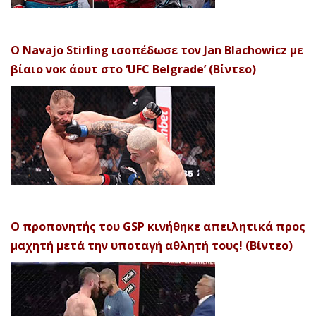
Ο Navajo Stirling ισοπέδωσε τον Jan Blachowicz με
βίαιο νοκ άουτ στο ‘UFC Belgrade’ (Βίντεο)
Ο προπονητής του GSP κινήθηκε απειλητικά προς
μαχητή μετά την υποταγή αθλητή τους! (Βίντεο)