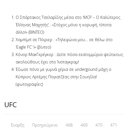
O Σπάρτακος Τσελαρίδης μέσα στο ‘MCP – Ο Καλύτερος
Έλληνας Μαχητής’ : «Στόχος μόνο η κορυφή, τίποτα
άλλο!» (ΒΙΝΤΕΟ)
Χαμπίμπ σε Πόιριερ : «Τηλεφώνα μου… σε θέλω στο
‘Eagle FC’ !» (βίντεο)
Κόνορ ΜακΓκρέγκορ : Δείτε πόσα εκατομμύρια ψεύτικους
ακολούθους έχει στο Ίνσταγκραμ!
Έδωσε πόνο με γυμνά χέρια σε undergound μάχη ο
Κύπριος Αρτέμης Πογιατζέας στην Σουηδία!
(φωτογραφίες)
UFC
Έναρξη
Προηγούμενο
468
469
470
471