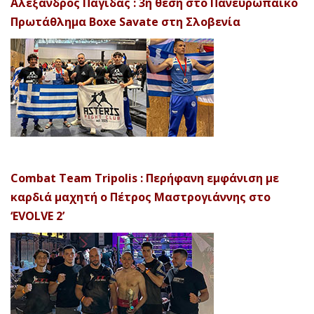
Αλέξανδρος Παγίδας : 3η θέση στο Πανευρωπαϊκό
Πρωτάθλημα Boxe Savate στη Σλοβενία
Combat Team Tripolis : Περήφανη εμφάνιση με
καρδιά μαχητή ο Πέτρος Μαστρογιάννης στο
‘EVOLVE 2’