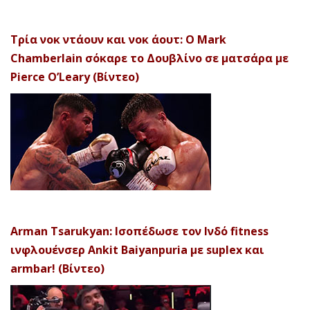
Τρία νοκ ντάουν και νοκ άουτ: Ο Mark
Chamberlain σόκαρε το Δουβλίνο σε ματσάρα με
Pierce O’Leary (Βίντεο)
Arman Tsarukyan: Ισοπέδωσε τον Ινδό fitness
ινφλουένσερ Ankit Baiyanpuria με suplex και
armbar! (Βίντεο)