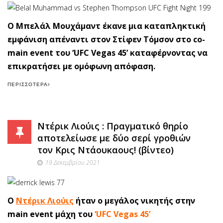
Ο Μπελάλ Μουχάμαντ έκανε μια καταπληκτική
εμφάνιση απέναντι στον Στίφεν Τόμσον στο co-
main event του ‘UFC Vegas 45’ καταφέρνοντας να
επικρατήσει με ομόφωνη απόφαση.
ΠΕΡΙΣΣΌΤΕΡΑ
Ντέρικ Λιούις : Πραγματικό θηρίο
αποτελείωσε με δύο σερί γροθιών
τον Κρις Ντάουκαους! (βίντεο)
19 Δεκεμβρίου 2021
Ο
Ντέρικ Λιούις
ήταν ο μεγάλος νικητής στην
main event μάχη του
‘
UFC Vegas 45’