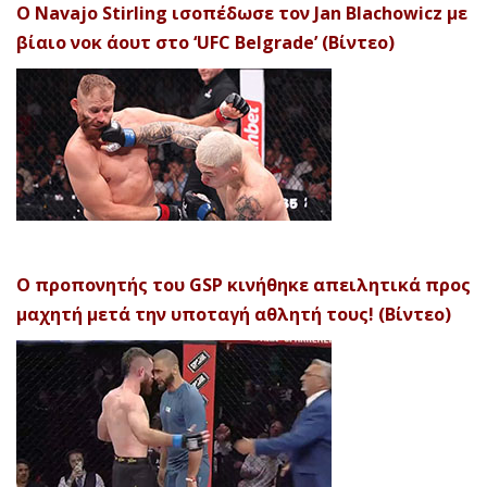
Ο Navajo Stirling ισοπέδωσε τον Jan Blachowicz με
βίαιο νοκ άουτ στο ‘UFC Belgrade’ (Βίντεο)
Ο προπονητής του GSP κινήθηκε απειλητικά προς
μαχητή μετά την υποταγή αθλητή τους! (Βίντεο)