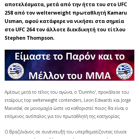
αποτελέσματα, μετά από την ήττα του στο UFC
258 από τον welterweight πρωταθλητή Kamaru
Usman, αφού κατάφερε να νικήσει στα σημεία
στο UFC 264 τον άλλοτε διεκδικητή του τίτλου
Stephen Thompson.
Αμέσως μετά το τέλος του αγώνα, ο 'Durinho', προκάλεσε του
εταίρους top welterweight contenders, Leon Edwards και Jorge
Masvidal, σε μονομαχία ώστε να καθοριστεί ποιος θα είναι ο
επόμενος αντίπαλος για τον πρωταθλητή της κατηγορίας.
Ο Bραζιλιάνος σε συνέντευξή του υπερθεματίζοντας τόνισε