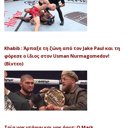
Khabib : Άρπαξε τη ζώνη από τον Jake Paul και τη
φόρεσε ο ίδιος στον Usman Nurmagomedov!
(Βίντεο)
Τρία νοκ ντάουν και νοκ άουτ: Ο Mark