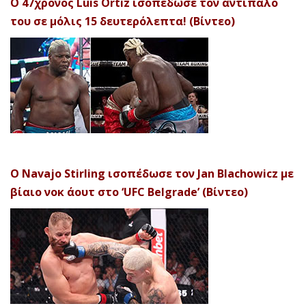
Ο 47χρονος Luis Ortiz ισοπέδωσε τον αντίπαλό
του σε μόλις 15 δευτερόλεπτα! (Βίντεο)
Ο Navajo Stirling ισοπέδωσε τον Jan Blachowicz με
βίαιο νοκ άουτ στο ‘UFC Belgrade’ (Βίντεο)