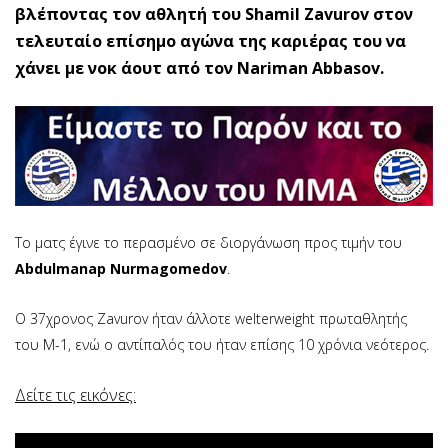
βλέποντας τον αθλητή του Shamil Zavurov στον
τελευταίο επίσημο αγώνα της καριέρας του να
χάνει με νοκ άουτ από τον Nariman Abbasov.
Το ματς έγινε το περασμένο σε διοργάνωση προς τιμήν του
Abdulmanap Nurmagomedov
.
Ο 37χρονος Zavurov ήταν άλλοτε welterweight πρωταθλητής
του Μ-1, ενώ ο αντίπαλός του ήταν επίσης 10 χρόνια νεότερος.
Δείτε τις εικόνες: