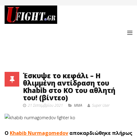
Έσκυψε το κεφάλι – Η
θλιμμένη αντίδραση του
Khabib στο ΚΟ του αθλητή
του! (βίντεο)
21 Σεπτεμβρίου 2021
MMA
Super User
O
Khabib Nurmagomedov
αποκαρδιώθηκε πλήρως