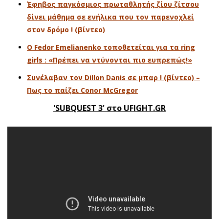
Έφηβος παγκόσμιος πρωταθλητής ζίου ζίτσου
δίνει μάθημα σε ενήλικα που τον παρενοχλεί
στον δρόμο ! (βίντεο)
O Fedor Emelianenko τοποθετείται για τα ring
girls : «Πρέπει να ντύνονται πιο ευπρεπώς!»
Συνέλαβαν τον Dillon Danis σε μπαρ ! (βίντεο) –
Πως το παίζει Conor McGregor
'SUBQUEST 3' στο UFIGHT.GR