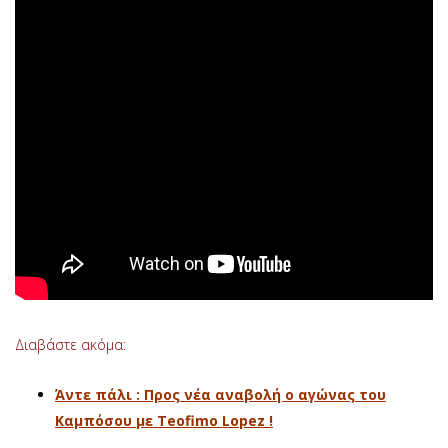
Διαβάστε ακόμα:
Άντε πάλι : Προς νέα αναβολή ο αγώνας του
Καμπόσου με Teofimo Lopez !