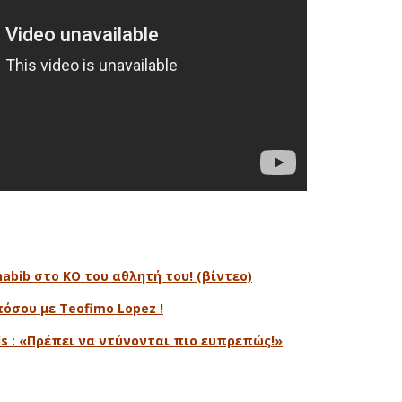
abib στο ΚΟ του αθλητή του! (βίντεο)
όσου με Teofimo Lopez !
rls : «Πρέπει να ντύνονται πιο ευπρεπώς!»