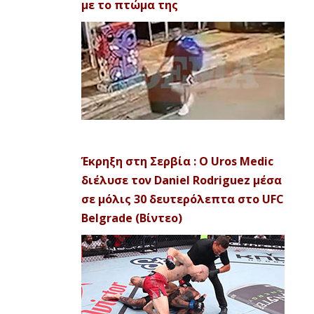
με το πτώμα της
Έκρηξη στη Σερβία : Ο Uros Medic
διέλυσε τον Daniel Rodriguez μέσα
σε μόλις 30 δευτερόλεπτα στο UFC
Belgrade (Βίντεο)