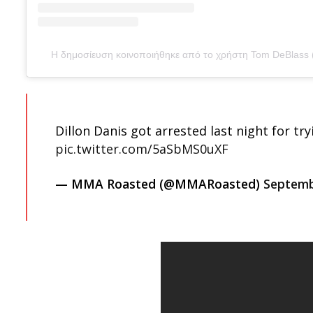
Η δημοσίευση κοινοποιήθηκε από το χρήστη Tom DeBlass
Dillon Danis got arrested last night for t
pic.twitter.com/5aSbMS0uXF
— MMA Roasted (@MMARoasted)
Septemb