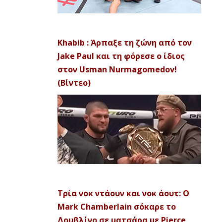
Khabib : Άρπαξε τη ζώνη από τον
Jake Paul και τη φόρεσε ο ίδιος
στον Usman Nurmagomedov!
(Βίντεο)
Τρία νοκ ντάουν και νοκ άουτ: Ο
Mark Chamberlain σόκαρε το
Δουβλίνο σε ματσάρα με Pierce