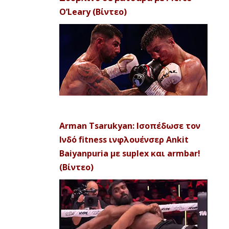
O’Leary (Βίντεο)
Arman Tsarukyan: Ισοπέδωσε τον
Ινδό fitness ινφλουένσερ Ankit
Baiyanpuria με suplex και armbar!
(Βίντεο)