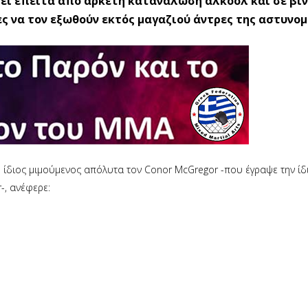
εϊ έπειτα από αρκετή κατανάλωση αλκοόλ και σε βί
ς να τον εξωθούν εκτός μαγαζιού άντρες της αστυνομ
 ίδιος μιμούμενος απόλυτα τον Conor McGregor -που έγραψε την ίδ
-, ανέφερε: