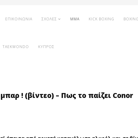
ΕΠΙΚΟΙΝΩΝΙΑ
ΣΧΟΛΕΣ
MMA
KICK BOXING
BOXIN
TAEKWONDO
ΚΥΠΡΟΣ
μπαρ ! (βίντεο) – Πως το παίζει Conor