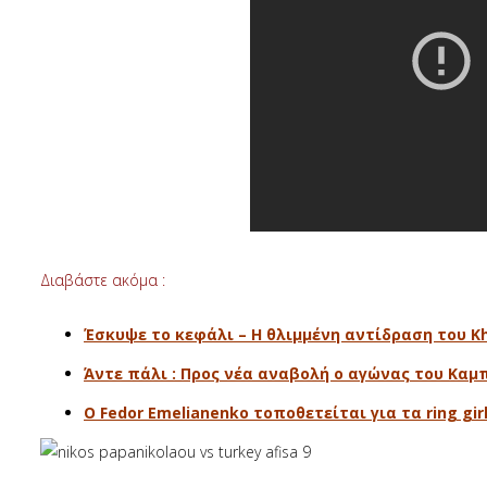
Διαβάστε ακόμα :
Έσκυψε το κεφάλι – Η θλιμμένη αντίδραση του Kh
Άντε πάλι : Προς νέα αναβολή ο αγώνας του Καμπ
O Fedor Emelianenko τοποθετείται για τα ring gi