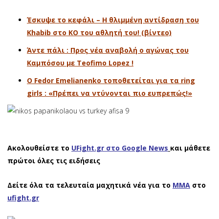
Έσκυψε το κεφάλι – Η θλιμμένη αντίδραση του
Khabib στο ΚΟ του αθλητή του! (βίντεο)
Άντε πάλι : Προς νέα αναβολή ο αγώνας του
Καμπόσου με Teofimo Lopez !
O Fedor Emelianenko τοποθετείται για τα ring
girls : «Πρέπει να ντύνονται πιο ευπρεπώς!»
Ακολουθείστε το
UFight.gr στο Google News
και μάθετε
πρώτοι όλες τις ειδήσεις
Δείτε όλα τα τελευταία μαχητικά νέα για το
ΜΜΑ
στο
ufight.gr