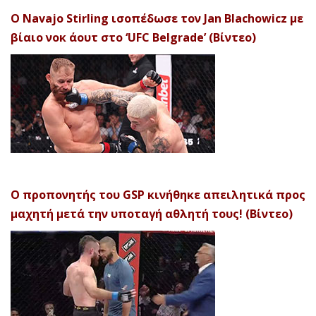
Ο Navajo Stirling ισοπέδωσε τον Jan Blachowicz με
βίαιο νοκ άουτ στο ‘UFC Belgrade’ (Βίντεο)
Ο προπονητής του GSP κινήθηκε απειλητικά προς
μαχητή μετά την υποταγή αθλητή τους! (Βίντεο)