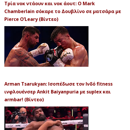
Τρία νοκ ντάουν και νοκ άουτ: Ο Mark
Chamberlain σόκαρε το Δουβλίνο σε ματσάρα με
Pierce O’Leary (Βίντεο)
Arman Tsarukyan: Ισοπέδωσε τον Ινδό fitness
ινφλουένσερ Ankit Baiyanpuria με suplex και
armbar! (Βίντεο)