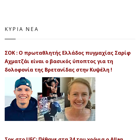
ΚΥΡΙΑ ΝΕΑ
ΣΟΚ : Ο πρωταθλητής Ελλάδος πυγμαχίας Σαρίφ
Αχματζάι είναι ο βασικός ύποπτος για τη
δολοφονία της Βρετανίδας στην Κυψέλη !
Σοκ στο UFC: Πέθανε στα 34 του χρόνια ο Allan