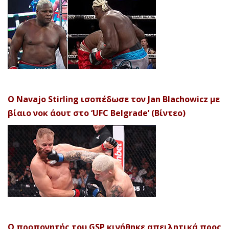
Ο Navajo Stirling ισοπέδωσε τον Jan Blachowicz με
βίαιο νοκ άουτ στο ‘UFC Belgrade’ (Βίντεο)
Ο προπονητής του GSP κινήθηκε απειλητικά προς