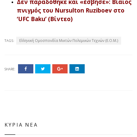
Δεν παραδόθηκε και «έσβησε»: Βίαιος
πνιγμός του Nursulton Ruziboev στο
‘UFC Baku’ (Βίντεο)
Ελληνική Ομοσπονδία Μικτών Πολεμικών Τεχνών (Ε.Ο.Μ.)
TAGS:
SHARE:
ΚΥΡΙΑ ΝΕΑ