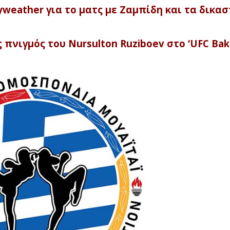
eather για το ματς με Ζαμπίδη και τα δικασ
πνιγμός του Nursulton Ruziboev στο ‘UFC Bak