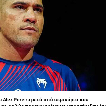
ο Alex Pereira μετά από σεμινάριο που