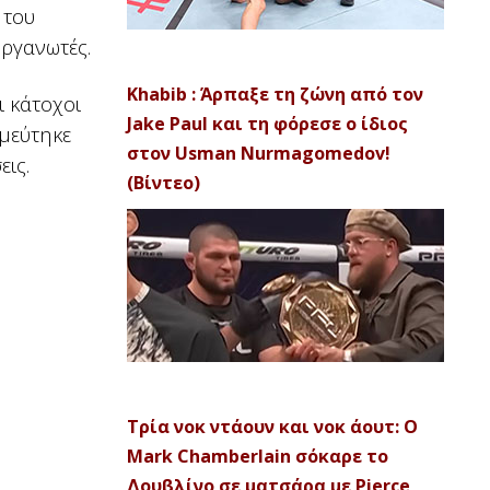
 του
οργανωτές.
Khabib : Άρπαξε τη ζώνη από τον
ι κάτοχοι
Jake Paul και τη φόρεσε ο ίδιος
σμεύτηκε
στον Usman Nurmagomedov!
εις.
(Βίντεο)
Τρία νοκ ντάουν και νοκ άουτ: Ο
Mark Chamberlain σόκαρε το
Δουβλίνο σε ματσάρα με Pierce