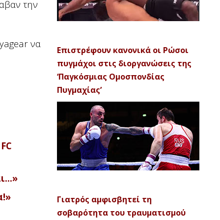
λαβαν την
oyagear να
Επιστρέφουν κανονικά οι Ρώσοι
πυγμάχοι στις διοργανώσεις της
‘Παγκόσμιας Ομοσπονδίας
Πυγμαχίας’
UFC
αι…»
α!»
Γιατρός αμφισβητεί τη
σοβαρότητα του τραυματισμού