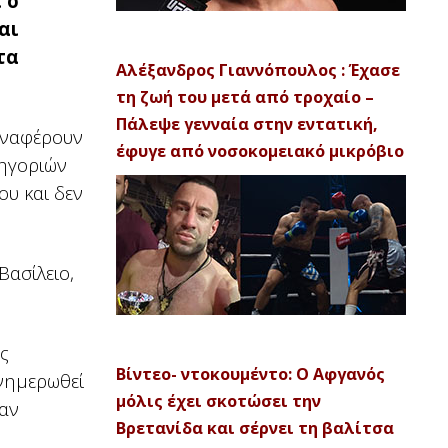
 ο
αι
τα
Αλέξανδρος Γιαννόπουλος : Έχασε
τη ζωή του μετά από τροχαίο –
Πάλεψε γενναία στην εντατική,
αναφέρουν
έφυγε από νοσοκομειακό μικρόβιο
τηγοριών
ου και δεν
Βασίλειο,
ς
Βίντεο- ντοκουμέντο: Ο Αφγανός
ενημερωθεί
μόλις έχει σκοτώσει την
χαν
Βρετανίδα και σέρνει τη βαλίτσα