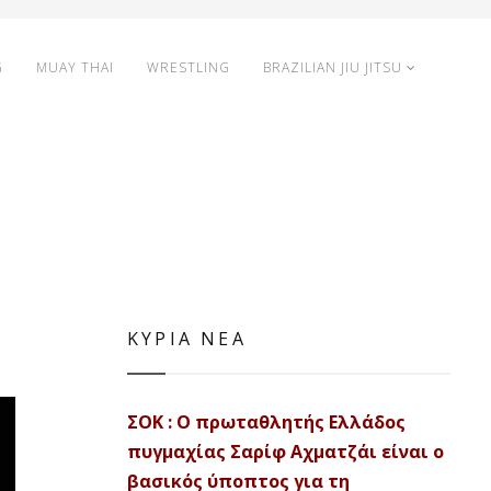
G
MUAY THAI
WRESTLING
BRAZILIAN JIU JITSU
ΚΥΡΙΑ ΝΕΑ
ΣΟΚ : Ο πρωταθλητής Ελλάδος
πυγμαχίας Σαρίφ Αχματζάι είναι ο
βασικός ύποπτος για τη