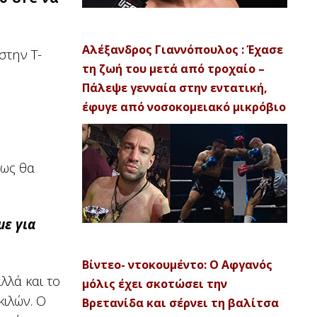
Αλέξανδρος Γιαννόπουλος : Έχασε
στην T-
τη ζωή του μετά από τροχαίο –
Πάλεψε γενναία στην εντατική,
έφυγε από νοσοκομειακό μικρόβιο
πως θα
ε για
Βίντεο- ντοκουμέντο: Ο Αφγανός
λλά και το
μόλις έχει σκοτώσει την
κιλών. Ο
Βρετανίδα και σέρνει τη βαλίτσα