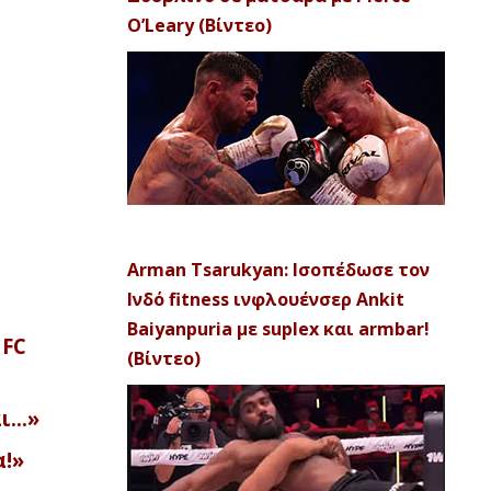
O’Leary (Βίντεο)
Arman Tsarukyan: Ισοπέδωσε τον
Ινδό fitness ινφλουένσερ Ankit
Baiyanpuria με suplex και armbar!
UFC
(Βίντεο)
αι…»
α!»