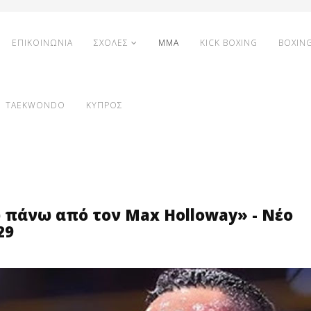
ΕΠΙΚΟΙΝΩΝΙΑ
ΣΧΟΛΕΣ
MMA
KICK BOXING
BOXIN
TAEKWONDO
ΚΥΠΡΟΣ
 πάνω από τον Max Holloway» - Νέο
29