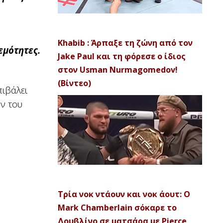
Khabib : Άρπαξε τη ζώνη από τον
εμότητες.
Jake Paul και τη φόρεσε ο ίδιος
στον Usman Nurmagomedov!
(Βίντεο)
πιβάλει
ν του
Τρία νοκ ντάουν και νοκ άουτ: Ο
Mark Chamberlain σόκαρε το
Δουβλίνο σε ματσάρα με Pierce