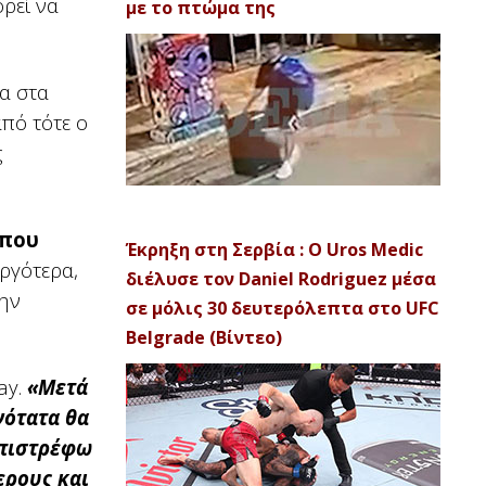
ορεί να
με το πτώμα της
α στα
πό τότε ο
ς
 που
Έκρηξη στη Σερβία : Ο Uros Medic
αργότερα,
διέλυσε τον Daniel Rodriguez μέσα
την
σε μόλις 30 δευτερόλεπτα στο UFC
Belgrade (Βίντεο)
ay.
«Μετά
νότατα θα
 επιστρέφω
ερους και