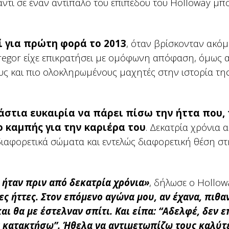
αντι σε έναν αντίπαλο του επιπέδου του Holloway μπ
ί για πρώτη φορά το 2013
, όταν βρίσκονταν ακόμ
regor είχε επικρατήσει με ομόφωνη απόφαση, όμως α
υς και πιο ολοκληρωμένους μαχητές στην ιστορία τη
άστια ευκαιρία να πάρει πίσω την ήττα που,
 καμπής για την καριέρα του
. Δεκατρία χρόνια 
 διαφορετικά σώματα και εντελώς διαφορετική θέση σ
ήταν πριν από δεκατρία χρόνια»
, δήλωσε ο Hollow
ς ήττες. Στον επόμενο αγώνα μου, αν έχανα, πιθα
αι θα με έστελναν σπίτι. Και είπα: “Αδελφέ, δεν
α κατακτήσω”. Ήθελα να αντιμετωπίζω τους καλύτ