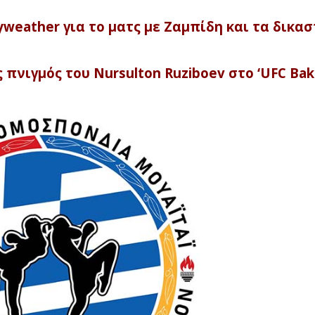
eather για το ματς με Ζαμπίδη και τα δικασ
πνιγμός του Nursulton Ruziboev στο ‘UFC Bak