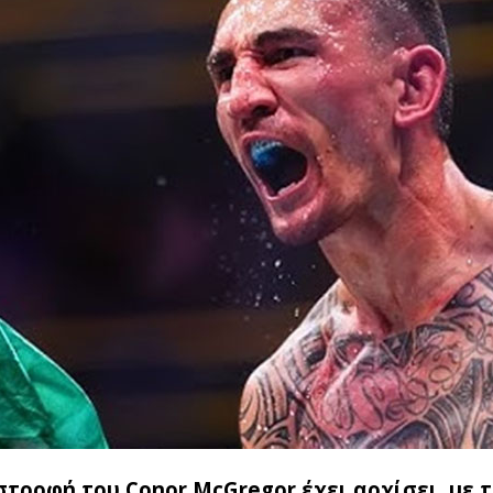
τροφή του Conor McGregor έχει αρχίσει, με τ