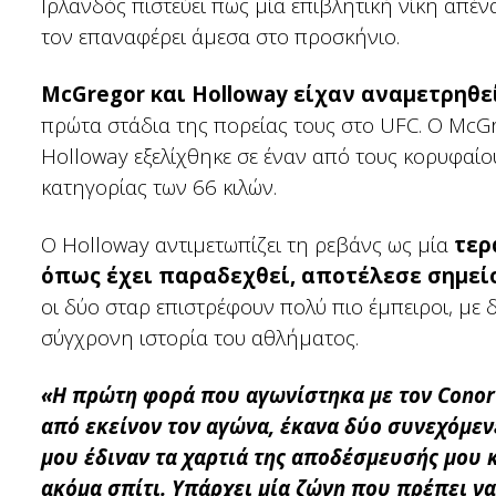
Ιρλανδός πιστεύει πως μία επιβλητική νίκη απέν
τον επαναφέρει άμεσα στο προσκήνιο.
McGregor και Holloway είχαν αναμετρηθε
πρώτα στάδια της πορείας τους στο UFC. Ο McG
Holloway εξελίχθηκε σε έναν από τους κορυφαίο
κατηγορίας των 66 κιλών.
Ο Holloway αντιμετωπίζει τη ρεβάνς ως μία
τερ
όπως έχει παραδεχθεί, αποτέλεσε σημείο
οι δύο σταρ επιστρέφουν πολύ πιο έμπειροι, με
σύγχρονη ιστορία του αθλήματος.
«Η πρώτη φορά που αγωνίστηκα με τον Conor 
από εκείνον τον αγώνα, έκανα δύο συνεχόμενε
μου έδιναν τα χαρτιά της αποδέσμευσής μου κ
ακόμα σπίτι. Υπάρχει μία ζώνη που πρέπει ν