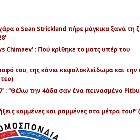
ρα ο Sean Strickland πήρε μάγκικα ξανά τη 
8’
vs Chimaev’ : Πού κρίθηκε το ματς υπέρ του
οφό του, της κάνει κεφαλοκλείδωμα και την 
ντεο)
’ : ‘’Θέλω την 4άδα σαν ένα πεινασμένο Pitbul
ξεις κομμένες και ραμμένες στα μέτρα του!’’ 