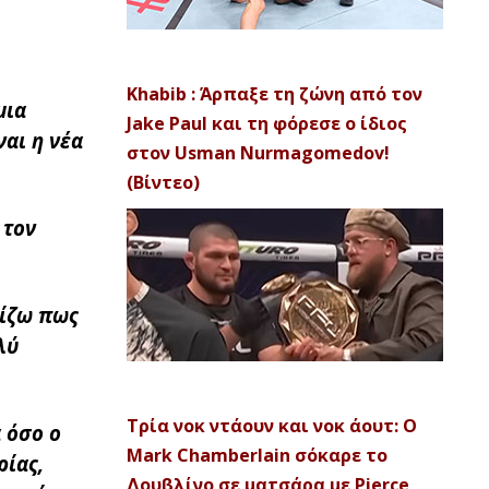
Khabib : Άρπαξε τη ζώνη από τον
μια
Jake Paul και τη φόρεσε ο ίδιος
αι η νέα
στον Usman Nurmagomedov!
(Βίντεο)
 τον
μίζω πως
λύ
Τρία νοκ ντάουν και νοκ άουτ: Ο
 όσο ο
Mark Chamberlain σόκαρε το
ρίας,
Δουβλίνο σε ματσάρα με Pierce