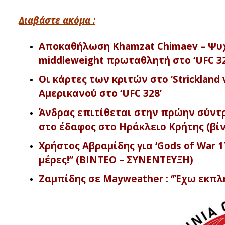
Διαβάστε ακόμα :
Αποκαθήλωση Khamzat Chimaev – Ψυχά
middleweight πρωταθλητή στο ‘UFC 32
Οι κάρτες των κριτών στο ‘Strickland 
Αμερικανού στο ‘UFC 328’
Άνδρας επιτίθεται στην πρώην σύντρ
στο έδαφος στο Ηράκλειο Κρήτης (βί
Χρήστος Αβραμίδης για ‘Gods of War 17
μέρες!’’ (ΒΙΝΤΕΟ – ΣΥΝΕΝΤΕΥΞΗ)
Ζαμπίδης σε Mayweather : ‘’Έχω εκπλή