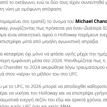
από το οκτάγωνο, ενώ οι δύο τους είχαν συναντηθεί 
ε τη νίκη με ομόφωνη απόφαση.
παραμείνει στο τραπέζι το όνομα του
Michael Chand
y, γνωρίζοντας πως πρόκειται για έναν ιδιαίτερα δ
μα είναι απαιτητικό, αφού ο Holloway παρέμεινε ενε
 επιστρέφει μετά από μεγάλη αγωνιστική απραξία.
α καταφέρει όχι μόνο να φτάσει υγιής μέχρι την ημέ
εύτερη εμφάνιση μέσα στο 2026. Υπενθυμίζεται πως η
ν Chandler το 2024 ακυρώθηκε λόγω τραυματισμού 
νά στον «αέρα» το μέλλον του στο UFC.
 με το UFC, το 2026 μπορεί να αποδειχθεί καθοριστ
έρει να νικήσει τον Holloway και να επιστρέψει γρήγ
αγματικά ενεργή σεζόν του εδώ και αρκετά χρόνια, σε
τόσο εντός UFC όσο και εκτός ΜΜΑ.