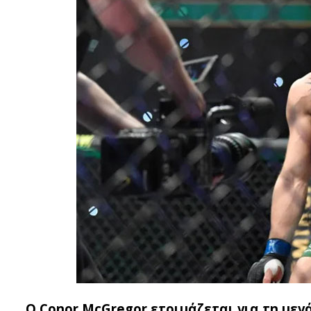
Ο Conor McGregor ετοιμάζεται για τη με