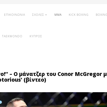
ΕΠΙΚΟΙΝΩΝΙΑ
ΣΧΟΛΕΣ
MMA
KICK BOXING
BOXIN
TAEKWONDO
ΚΥΠΡΟΣ
ο!’’ – Ο μάνατζερ του Conor McGregor 
torious’ (βίντεο)