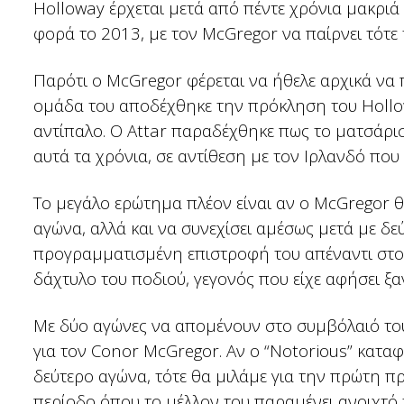
Holloway έρχεται μετά από πέντε χρόνια μακριά 
φορά το 2013, με τον McGregor να παίρνει τότ
Παρότι ο McGregor φέρεται να ήθελε αρχικά να 
ομάδα του αποδέχθηκε την πρόκληση του Hollowa
αντίπαλο. Ο Attar παραδέχθηκε πως το ματσάρισ
αυτά τα χρόνια, σε αντίθεση με τον Ιρλανδό που
Το μεγάλο ερώτημα πλέον είναι αν ο McGregor θ
αγώνα, αλλά και να συνεχίσει αμέσως μετά με δ
προγραμματισμένη επιστροφή του απέναντι στο
δάχτυλο του ποδιού, γεγονός που είχε αφήσει ξα
Με δύο αγώνες να απομένουν στο συμβόλαιό του
για τον Conor McGregor. Αν ο “Notorious” καταφ
δεύτερο αγώνα, τότε θα μιλάμε για την πρώτη πρ
περίοδο όπου το μέλλον του παραμένει ανοιχτό 