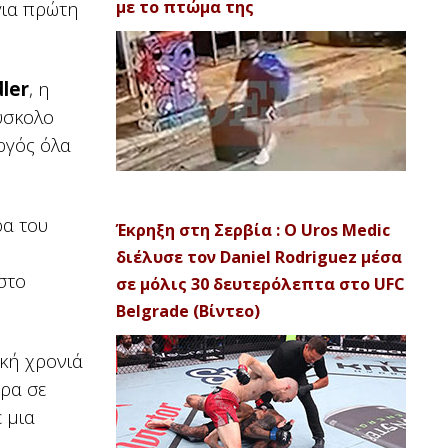
για πρώτη
με το πτώμα της
ler
, η
ύσκολο
ργός όλα
ρα του
Έκρηξη στη Σερβία : Ο Uros Medic
διέλυσε τον Daniel Rodriguez μέσα
στο
σε μόλις 30 δευτερόλεπτα στο UFC
Belgrade (Βίντεο)
ική χρονιά
ορα σε
 μια