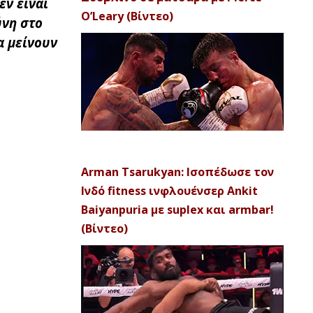
εν είναι
O’Leary (Βίντεο)
ύνη στο
α μείνουν
Arman Tsarukyan: Ισοπέδωσε τον
Ινδό fitness ινφλουένσερ Ankit
Baiyanpuria με suplex και armbar!
(Βίντεο)