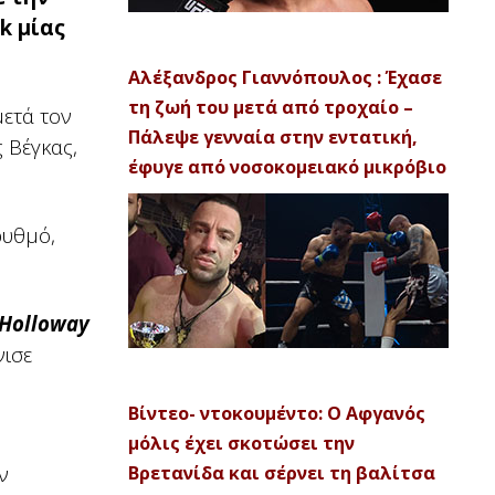
k μίας
Αλέξανδρος Γιαννόπουλος : Έχασε
τη ζωή του μετά από τροχαίο –
μετά τον
Πάλεψε γενναία στην εντατική,
 Βέγκας,
έφυγε από νοσοκομειακό μικρόβιο
ρυθμό,
 Holloway
νισε
Βίντεο- ντοκουμέντο: Ο Αφγανός
μόλις έχει σκοτώσει την
ν
Βρετανίδα και σέρνει τη βαλίτσα