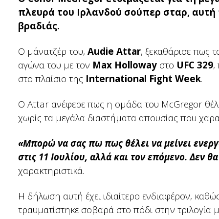
πλευρά του Ιρλανδού σούπερ σταρ, αυτή 
βραδιάς.
Ο μάνατζέρ του,
Audie Attar
, ξεκαθάρισε πως τ
αγώνα του με τον
Max Holloway
στο
UFC 329
,
στο πλαίσιο της
International Fight Week
.
Ο Attar ανέφερε πως η ομάδα του McGregor θέλει
χωρίς τα μεγάλα διαστήματα απουσίας που χαρακ
«Μπορώ να σας πω πως θέλει να μείνει ενεργ
στις 11 Ιουλίου, αλλά και τον επόμενο. Δεν θ
χαρακτηριστικά.
Η δήλωση αυτή έχει ιδιαίτερο ενδιαφέρον, καθώς
τραυματίστηκε σοβαρά στο πόδι στην τριλογία 