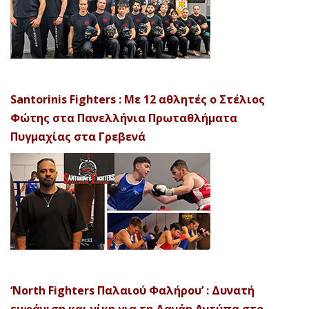
Santorinis Fighters : Με 12 αθλητές ο Στέλιος
Φώτης στα Πανελλήνια Πρωταθλήματα
Πυγμαχίας στα Γρεβενά
‘North Fighters Παλαιού Φαλήρου’ : Δυνατή
εμφάνιση και νίκη για τη Δανάη Αντύπα στο