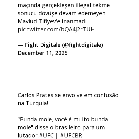
maçında gerçekleşen illegal tekme
sonucu dövüşe devam edemeyen
Mavlud Tifiyev'e inanmadı.
pic.twitter.com/bQA4J2rTUH
— Fight Digitale (@fightdigitale)
December 11, 2025
Carlos Prates se envolve em confusão
na Turquia!
"Bunda mole, você é muito bunda
mole" disse o brasileiro para um
lutador.
#UFC
|
#UFCBR