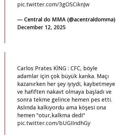
pic.twitter.com/3gOSCiknJw
— Central do MMA (@acentraldomma)
December 12, 2025
Carlos Prates KİNG : CFC, böyle
adamlar için çok büyük kanka. Maçı
kazanırken her şey iyiydi, kaybetmeye
ve hafiften nakavt olmaya başladı ve
sonra tekme gelince hemen pes etti.
Aslında kalkıyordu ama köşesi ona
hemen "otur,kalkma dedi"
pic.twitter.com/bUGIIndhGy