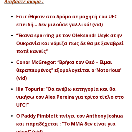
Διαβάστε ακόμα :
Επιτέθηκαν στο δρόμο σε μαχητή του UFC
επειδή… δεν μιλούσε γαλλικά! (vid)
‘’Έκανα sparring με τον Oleksandr Usyk στην
Ουκρανία και νόμιζα πως δε θα με ξαναβρεί
ποτέ κανείς’’
Conor McGregor: ‘’Βρήκα τον Θεό – Είμαι
θεραπευμένος’’ εξομολογείται ο ‘Notorious’
(vid)
Ilia Topuria: ‘’Θα ανέβω κατηγορία και θα
νικήσω τον Alex Pereira για τρίτο τίτλο στο
UFC!’’
Ο Paddy Pimblett πνίγει τον Anthony Joshua
και παραδέχεται : ‘’Το ΜΜΑ δεν είναι για
μένα!’’ (vid)