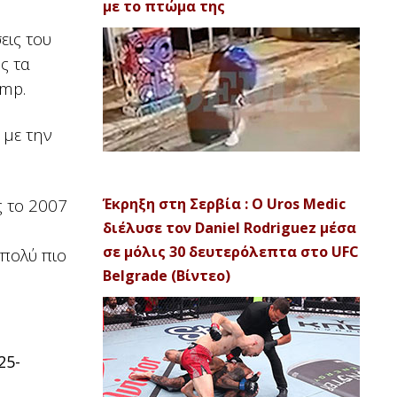
με το πτώμα της
εις του
ς τα
amp.
 με την
ς το 2007
Έκρηξη στη Σερβία : Ο Uros Medic
διέλυσε τον Daniel Rodriguez μέσα
σε μόλις 30 δευτερόλεπτα στο UFC
 πολύ πιο
Belgrade (Βίντεο)
25-