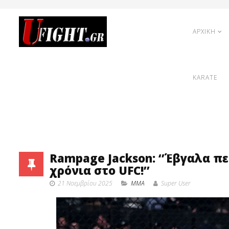
ΑΡΧΙΚΗ
KARATE
Rampage Jackson: ‘’Έβγαλα πε
χρόνια στο UFC!’’
21 Νοεμβρίου 2025
MMA
Super User