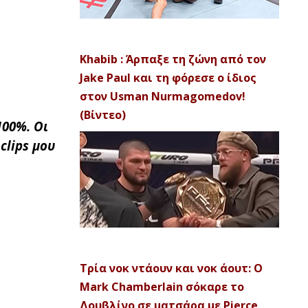
Khabib : Άρπαξε τη ζώνη από τον
Jake Paul και τη φόρεσε ο ίδιος
στον Usman Nurmagomedov!
(Βίντεο)
100%. Οι
clips μου
Τρία νοκ ντάουν και νοκ άουτ: Ο
Mark Chamberlain σόκαρε το
Δουβλίνο σε ματσάρα με Pierce