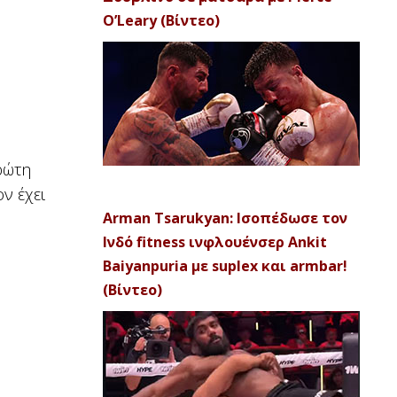
O’Leary (Βίντεο)
ρώτη
ν έχει
Arman Tsarukyan: Ισοπέδωσε τον
Ινδό fitness ινφλουένσερ Ankit
Baiyanpuria με suplex και armbar!
(Βίντεο)