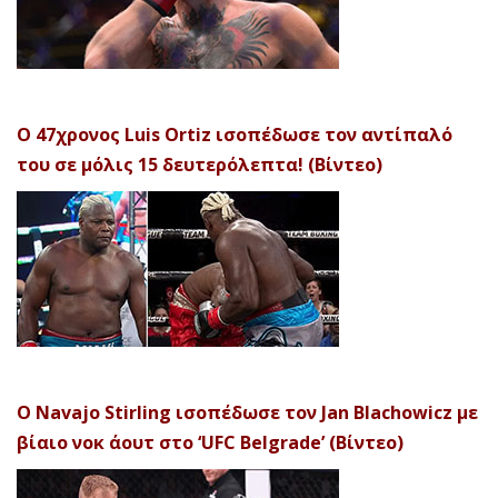
Ο 47χρονος Luis Ortiz ισοπέδωσε τον αντίπαλό
του σε μόλις 15 δευτερόλεπτα! (Βίντεο)
Ο Navajo Stirling ισοπέδωσε τον Jan Blachowicz με
βίαιο νοκ άουτ στο ‘UFC Belgrade’ (Βίντεο)