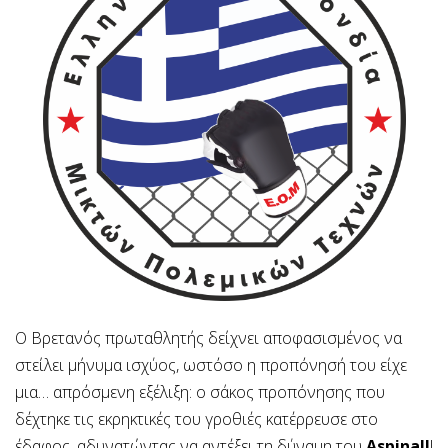
Ο Βρετανός πρωταθλητής δείχνει αποφασισμένος να
στείλει μήνυμα ισχύος, ωστόσο η προπόνησή του είχε
μια… απρόσμενη εξέλιξη: ο σάκος προπόνησης που
δέχτηκε τις εκρηκτικές του γροθιές κατέρρευσε στο
έδαφος, αδυνατώντας να αντέξει τη δύναμη του
Aspinall
!