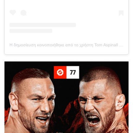
Η δημοσίευση κοινοποιήθηκε από το χρήστη Tom Aspinall (@tomaspinallofficial)