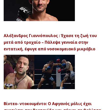
Αλέξανδρος Γιαννόπουλος : Έχασε τη ζωή του
μετά από τροχαίο – Πάλεψε γενναία στην
εντατική, έφυγε από νοσοκομειακό μικρόβιο
Βίντεο- ντοκουμέντο: Ο Αφγανός μόλις έχει