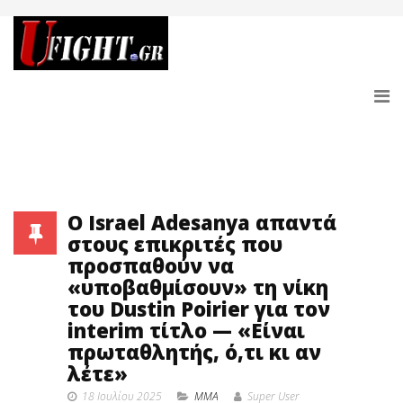
Ο Israel Adesanya απαντά
στους επικριτές που
προσπαθούν να
«υποβαθμίσουν» τη νίκη
του Dustin Poirier για τον
interim τίτλο — «Είναι
πρωταθλητής, ό,τι κι αν
λέτε»
18 Ιουλίου 2025
MMA
Super User