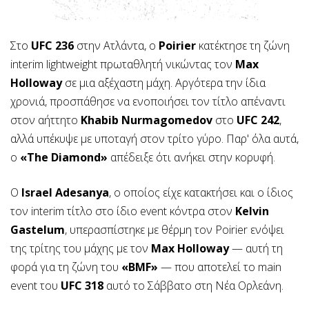
Στο
UFC 236
στην Ατλάντα, ο
Poirier
κατέκτησε τη ζώνη
interim lightweight πρωταθλητή νικώντας τον
Max
Holloway
σε μια αξέχαστη μάχη. Αργότερα την ίδια
χρονιά, προσπάθησε να ενοποιήσει τον τίτλο απέναντι
στον αήττητο
Khabib Nurmagomedov
στο
UFC 242
,
αλλά υπέκυψε με υποταγή στον τρίτο γύρο. Παρ' όλα αυτά,
ο
«The Diamond»
απέδειξε ότι ανήκει στην κορυφή.
Ο
Israel Adesanya
, ο οποίος είχε κατακτήσει και ο ίδιος
τον interim τίτλο στο ίδιο event κόντρα στον
Kelvin
Gastelum
, υπερασπίστηκε με θέρμη τον Poirier ενόψει
της τρίτης του μάχης με τον
Max Holloway
— αυτή τη
φορά για τη ζώνη του
«BMF»
— που αποτελεί το main
event του
UFC 318
αυτό το Σάββατο στη Νέα Ορλεάνη.