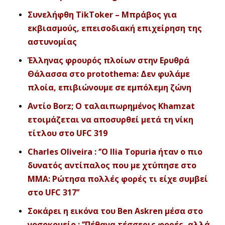
Συνελήφθη TikToker – Μπράβος για
εκβιασμούς, επεισοδιακή επιχείρηση της
αστυνομίας
Έλληνας φρουρός πλοίων στην Ερυθρά
Θάλασσα στο protothema: Δεν φυλάμε
πλοία, επιβιώνουμε σε εμπόλεμη ζώνη
Αντίο Borz; Ο ταλαιπωρημένος Khamzat
ετοιμάζεται να αποσυρθεί μετά τη νίκη
τίτλου στο UFC 319
Charles Oliveira : ‘’Ο Ilia Topuria ήταν ο πιο
δυνατός αντίπαλος που με χτύπησε στο
MMA: Ρώτησα πολλές φορές τι είχε συμβεί
στο UFC 317’’
Σοκάρει η εικόνα του Ben Askren μέσα στο
νοσοκομείο : ‘’Πέθανα τέσσερις φορές, αλλά