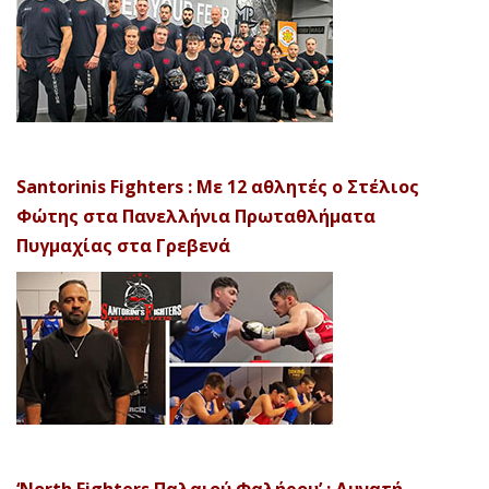
Santorinis Fighters : Με 12 αθλητές ο Στέλιος
Φώτης στα Πανελλήνια Πρωταθλήματα
Πυγμαχίας στα Γρεβενά
‘North Fighters Παλαιού Φαλήρου’ : Δυνατή