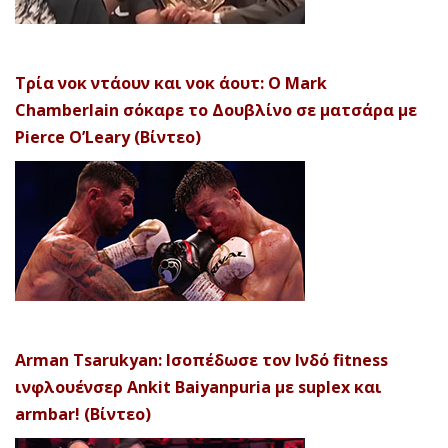
Τρία νοκ ντάουν και νοκ άουτ: Ο Mark
Chamberlain σόκαρε το Δουβλίνο σε ματσάρα με
Pierce O’Leary (Βίντεο)
Arman Tsarukyan: Ισοπέδωσε τον Ινδό fitness
ινφλουένσερ Ankit Baiyanpuria με suplex και
armbar! (Βίντεο)