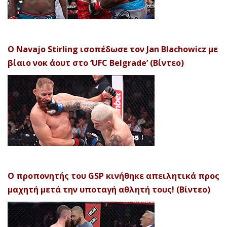
Ο Navajo Stirling ισοπέδωσε τον Jan Blachowicz με
βίαιο νοκ άουτ στο ‘UFC Belgrade’ (Βίντεο)
Ο προπονητής του GSP κινήθηκε απειλητικά προς
μαχητή μετά την υποταγή αθλητή τους! (Βίντεο)