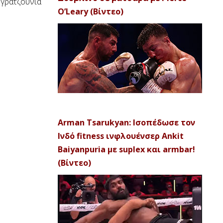
 γρατζουνιά
O’Leary (Βίντεο)
Arman Tsarukyan: Ισοπέδωσε τον
Ινδό fitness ινφλουένσερ Ankit
Baiyanpuria με suplex και armbar!
(Βίντεο)