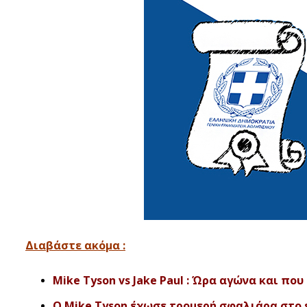
Διαβάστε ακόμα :
Mike Tyson vs Jake Paul : Ώρα αγώνα και πο
O Mike Tyson έχωσε τρομερή σφαλιάρα στο st