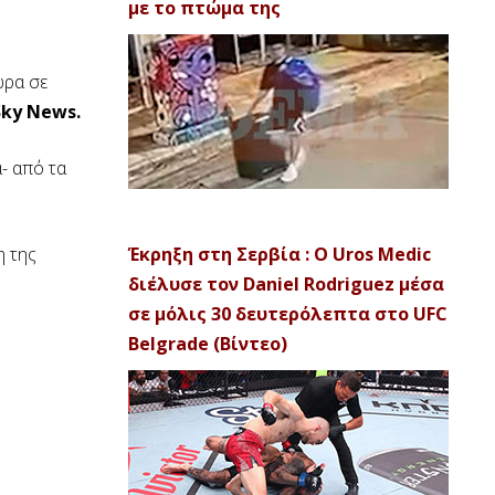
με το πτώμα της
ώρα σε
Sky News.
- από τα
η της
Έκρηξη στη Σερβία : Ο Uros Medic
διέλυσε τον Daniel Rodriguez μέσα
σε μόλις 30 δευτερόλεπτα στο UFC
Belgrade (Βίντεο)