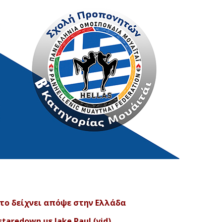
υ το δείχνει απόψε στην Ελλάδα
aredown με Jake Paul (vid)