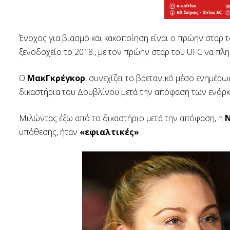
Ένοχος για βιασμό και κακοποίηση είναι ο πρώην σταρ 
ξενοδοχείο το 2018., με τον πρώην σταρ του UFC να πλ
Ο
ΜακΓκρέγκορ
, συνεχίζει το βρετανικό μέσο ενημέρ
δικαστήρια του Δουβλίνου μετά την απόφαση των ενόρ
Μιλώντας έξω από το δικαστήριο μετά την απόφαση, η
N
υπόθεσης, ήταν
«εφιαλτικές»
.