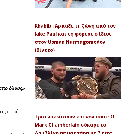
Khabib : Άρπαξε τη ζώνη από τον
Jake Paul και τη φόρεσε ο ίδιος
στον Usman Nurmagomedov!
(Βίντεο)
 από όλους»
εις φορές
Τρία νοκ ντάουν και νοκ άουτ: Ο
Mark Chamberlain σόκαρε το
Δουβλίνο σε ματσάρα με Pierce