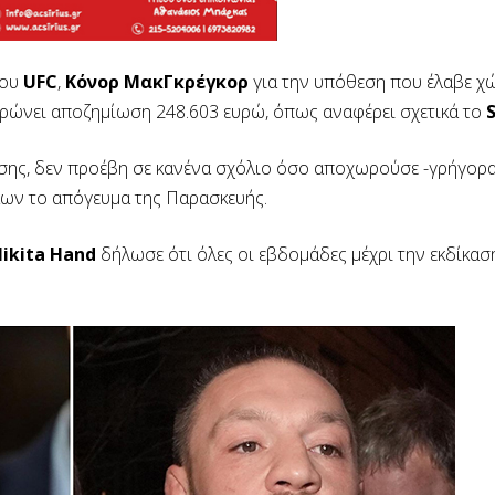
του
UFC
,
Κόνορ ΜακΓκρέγκορ
για την υπόθεση που έλαβε χ
ηρώνει αποζημίωση 248.603 ευρώ, όπως αναφέρει σχετικά το
ωσης, δεν προέβη σε κανένα σχόλιο όσο αποχωρούσε -γρήγορα
κων το απόγευμα της Παρασκευής.
ikita Hand
δήλωσε ότι όλες οι εβδομάδες μέχρι την εκδίκασ