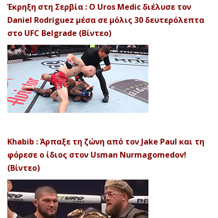
Έκρηξη στη Σερβία : Ο Uros Medic διέλυσε τον
Daniel Rodriguez μέσα σε μόλις 30 δευτερόλεπτα
στο UFC Belgrade (Βίντεο)
Khabib : Άρπαξε τη ζώνη από τον Jake Paul και τη
φόρεσε ο ίδιος στον Usman Nurmagomedov!
(Βίντεο)