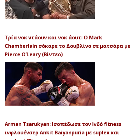
Τρία νοκ ντάουν και νοκ άουτ: Ο Mark
Chamberlain σόκαρε το Δουβλίνο σε ματσάρα με
Pierce O’Leary (Βίντεο)
Arman Tsarukyan: Ισοπέδωσε τον Ινδό fitness
ινφλουένσερ Ankit Baiyanpuria με suplex και