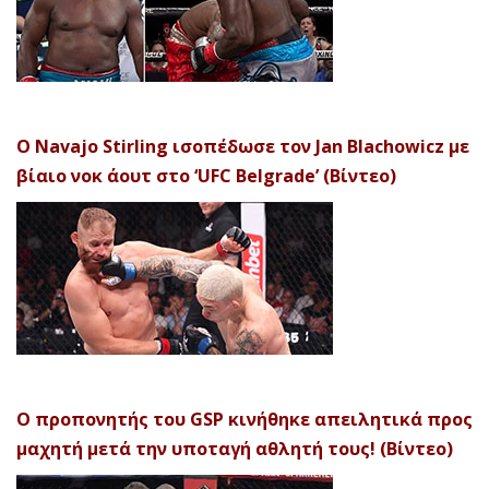
Ο Navajo Stirling ισοπέδωσε τον Jan Blachowicz με
βίαιο νοκ άουτ στο ‘UFC Belgrade’ (Βίντεο)
Ο προπονητής του GSP κινήθηκε απειλητικά προς
μαχητή μετά την υποταγή αθλητή τους! (Βίντεο)