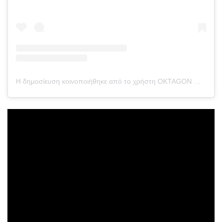
Η δημοσίευση κοινοποιήθηκε από το χρήστη OKTAGON MMA (@oktagonmma)