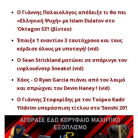
Ο Γιάννης Παλαιολόγος απέδειξε τι θα πει
«Ελληνική Ψυχή» με Islam Dulatov στο
‘Oktagon 53’! (βίντεο)
Έπαιξε 1 εναντίον 3 ταυτόχρονα και τους
κέρδισε όλους με υποταγή! (vid)
Ο Sean Strickland ματώνει σε σπάρινγκ τον
ινφλουένσερ Sneako! (vid)
Χάος - O Ryan Garcia πιάνει από τον λαιμό
και σπρώχνει τον Devin Haney ! (vid)
Ο Γιάννης Στοφορίδης με τον Τούρκο Kadir
Yildirim υπεράσπιση τίτλου στο ‘Senshi 20’!