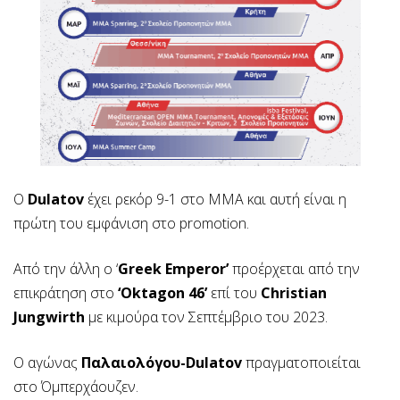
Ο
Dulatov
έχει ρεκόρ 9-1 στο ΜΜΑ και αυτή είναι η
πρώτη του εμφάνιση στο promotion.
Από την άλλη ο ‘
Greek Emperor’
προέρχεται από την
επικράτηση στο
‘Oktagon 46’
επί του
Christian
Jungwirth
με κιμούρα τον Σεπτέμβριο του 2023.
Ο αγώνας
Παλαιολόγου-Dulatov
πραγματοποιείται
στο Όμπερχάουζεν.