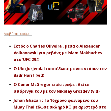
Διαβάστε ακόμα :
Εκτός ο Charles Oliveira , μέσα ο Alexander
Volkanovski για ρεβάνς με Islam Makhachev
στο ‘UFC 294’
O Uku Jurjendal ισοπέδωσε με νοκ ντάουν τον
Badr Hari ! (vid)
Ο Conor McGregor επέστρεψε : Δείτε
σπάρινγκ του με τον Nikolay Grozdev (vid)
Johan Ghazali : To 16χρονο φαινόμενο του
Muay Thai έδωσε σκληρό ΚΟ με αριστερό στο