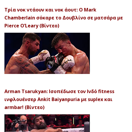
Τρία νοκ ντάουν και νοκ άουτ: Ο Mark
Chamberlain σόκαρε το Δουβλίνο σε ματσάρα με
Pierce O’Leary (Βίντεο)
Arman Tsarukyan: Ισοπέδωσε τον Ινδό fitness
ινφλουένσερ Ankit Baiyanpuria με suplex και
armbar! (Βίντεο)