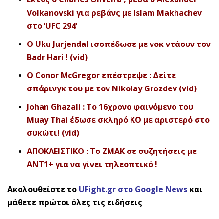
Volkanovski για ρεβάνς με Islam Makhachev
στο ‘UFC 294’
O Uku Jurjendal ισοπέδωσε με νοκ ντάουν τον
Badr Hari ! (vid)
Ο Conor McGregor επέστρεψε : Δείτε
σπάρινγκ του με τον Nikolay Grozdev (vid)
Johan Ghazali : To 16χρονο φαινόμενο του
Muay Thai έδωσε σκληρό ΚΟ με αριστερό στο
συκώτι! (vid)
ΑΠΟΚΛΕΙΣΤΙΚΟ : To ZMAK σε συζητήσεις με
ANT1+ για να γίνει τηλεοπτικό !
Ακολουθείστε το
UFight.gr στο Google News
και
μάθετε πρώτοι όλες τις ειδήσεις