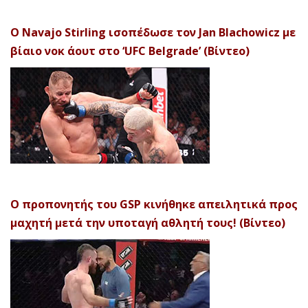
Ο Navajo Stirling ισοπέδωσε τον Jan Blachowicz με
βίαιο νοκ άουτ στο ‘UFC Belgrade’ (Βίντεο)
Ο προπονητής του GSP κινήθηκε απειλητικά προς
μαχητή μετά την υποταγή αθλητή τους! (Βίντεο)